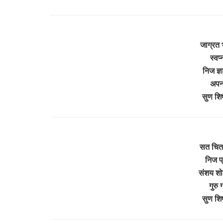
जाग्रत 
स्वप
निज ज्ञा
अपन
सुण शि
सत चित 
निज प्
संशय शो
गुरु
सुण शि