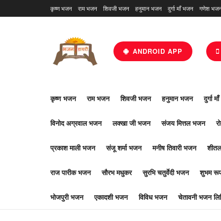
कृष्ण भजन
राम भजन
शिवजी भजन
हनुमान भजन
दुर्गा माँ भजन
गणेश भज
ANDROID APP
कृष्ण भजन
राम भजन
शिवजी भजन
हनुमान भजन
दुर्गा म
विनोद अग्रवाल भजन
लक्खा जी भजन
संजय मित्तल भजन
र
प्रकाश माली भजन
संजू शर्मा भजन
मनीष तिवारी भजन
शीतल
राज पारीक भजन
सौरभ मधुकर
सुरभि चतुर्वेदी भजन
शुभम र
भोजपुरी भजन
एकादशी भजन
विविध भजन
चेतावनी भजन लिर