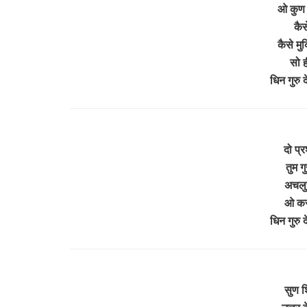
ओ कुण 
कैस
कैसे मुक
सो 
धिन गुरु
दो प्र
तुम ग
अचलुर
ओ कर 
धिन गुरु
सुण श