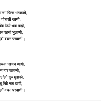
्म लग फिरू भटकतो,
चौरासी खाणी,
जीव फिरे भाव माही,
च रहयो भुलाणी,
 देवों वचन परवाणी।।
 जाचक जाचण आयो,
गण हार कहाणी,
द देवो गुरु मुझको,
सू मिटे सब हाणी,
 देवों वचन परवाणी।।