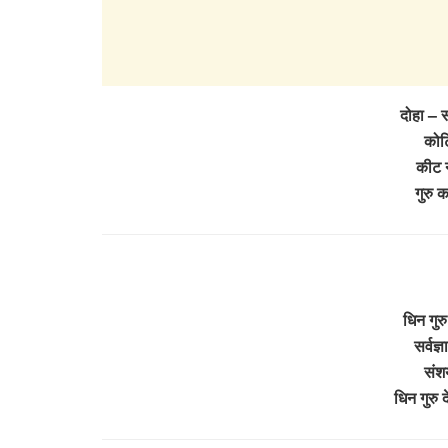
दोहा – स
कोट
कीट न
गुरु
धिन गुर
सर्वज्
संश
धिन गुरु