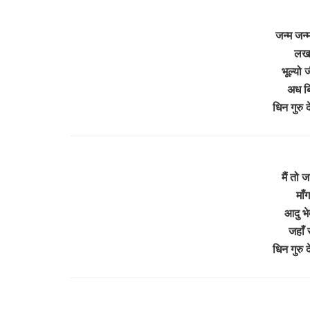
जन्म जन
लख 
भूल्यो 
अध बि
धिन गुरु
मैं तो
माँ
आदु भे
जहाँ 
धिन गुरु