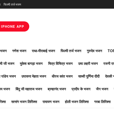
न
फिल्मी तर्ज भजन
IPHONE APP
ाँ भजन
गणेश भजन
राधा-मीराबाई भजन
फिल्मी तर्ज भजन
गुरुदेव भजन
TOP
ोमी जी भजन
मुकेश बागड़ा भजन
चित्र विचित्र भजन
उमा लहरी भजन
रजनी र
 पांडेय भजन
उपासना मेहता भजन
धीरज कांत भजन
साध्वी पूर्णिमा दीदी
देवकी 
ूपम भजन
बिंदु जी महाराज भजन
ब्रम्हानंद भजन
प्रदीप के भजन
जैन भजन
िक्स
सत्संग भजन लिरिक्स
रामायण भजन
होली भजन लिरिक्स
गरबा लिरिक्स