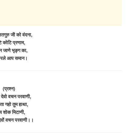
तगुरु जी को वंदना,
ि कोटि प्रणाम,
 जाणे भृङ्ग का,
 करले आप समान।
(प्रश्न)
ु देवो वचन परवाणी,
ञाता गहो तुम हाथा,
य शोक मिटाणी,
 देवों वचन परवाणी।।