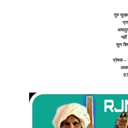
गुरु सुख
प्र
अचलुरा
नहीं
सुण शि
प्रेषक – 
आका
9