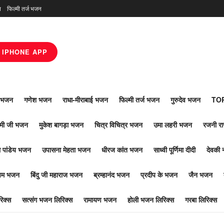
न
फिल्मी तर्ज भजन
IPHONE APP
ाँ भजन
गणेश भजन
राधा-मीराबाई भजन
फिल्मी तर्ज भजन
गुरुदेव भजन
TOP
ोमी जी भजन
मुकेश बागड़ा भजन
चित्र विचित्र भजन
उमा लहरी भजन
रजनी र
 पांडेय भजन
उपासना मेहता भजन
धीरज कांत भजन
साध्वी पूर्णिमा दीदी
देवकी 
ूपम भजन
बिंदु जी महाराज भजन
ब्रम्हानंद भजन
प्रदीप के भजन
जैन भजन
िक्स
सत्संग भजन लिरिक्स
रामायण भजन
होली भजन लिरिक्स
गरबा लिरिक्स