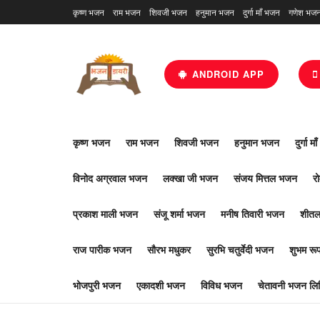
कृष्ण भजन
राम भजन
शिवजी भजन
हनुमान भजन
दुर्गा माँ भजन
गणेश भज
ANDROID APP
कृष्ण भजन
राम भजन
शिवजी भजन
हनुमान भजन
दुर्गा म
विनोद अग्रवाल भजन
लक्खा जी भजन
संजय मित्तल भजन
र
प्रकाश माली भजन
संजू शर्मा भजन
मनीष तिवारी भजन
शीतल
राज पारीक भजन
सौरभ मधुकर
सुरभि चतुर्वेदी भजन
शुभम र
भोजपुरी भजन
एकादशी भजन
विविध भजन
चेतावनी भजन लिर