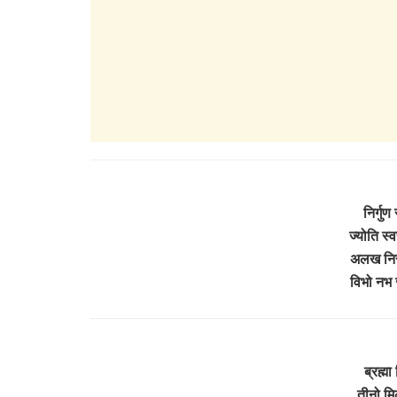
निर्गुण
ज्योति स
अलख निर
विभो नभ 
ब्रह्मा
तीनो म