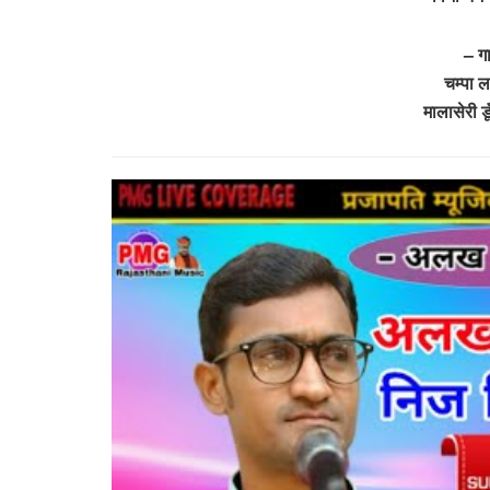
– ग
चम्पा 
मालासेरी 