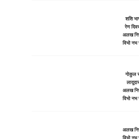
शशि भा
रेण दिव
अलख निर
विभो नभ 
गोकुल स
लादूदा
अलख निर
विभो नभ 
अलख निर
विभो नभ 