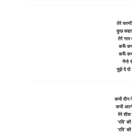
तेरे चरणो
कुछ कहता 
तेरे नाम 
करूँ क
करूँ क
नैनो 
मुझे दे 
कभी दीन प
कभी अपन
मेरे शीश
‘रवि’ की
‘रवि’ की