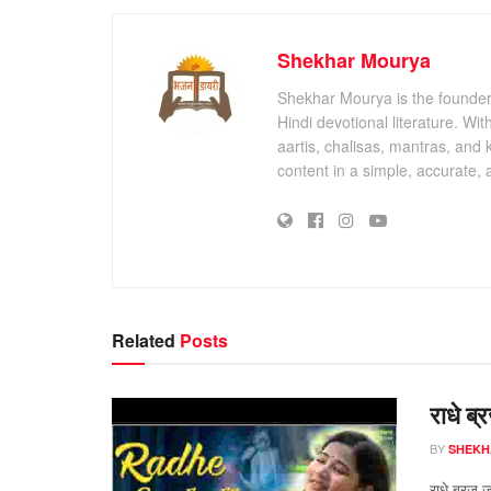
Shekhar Mourya
Shekhar Mourya is the founder 
Hindi devotional literature. Wi
aartis, chalisas, mantras, and 
content in a simple, accurate,
Related
Posts
राधे ब
BY
SHEKH
राधे ब्रज 