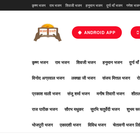
कृष्ण भजन
राम भजन
शिवजी भजन
हनुमान भजन
दुर्गा माँ भजन
गणेश भज
ANDROID APP
कृष्ण भजन
राम भजन
शिवजी भजन
हनुमान भजन
दुर्गा म
विनोद अग्रवाल भजन
लक्खा जी भजन
संजय मित्तल भजन
र
प्रकाश माली भजन
संजू शर्मा भजन
मनीष तिवारी भजन
शीतल
राज पारीक भजन
सौरभ मधुकर
सुरभि चतुर्वेदी भजन
शुभम र
भोजपुरी भजन
एकादशी भजन
विविध भजन
चेतावनी भजन लिर