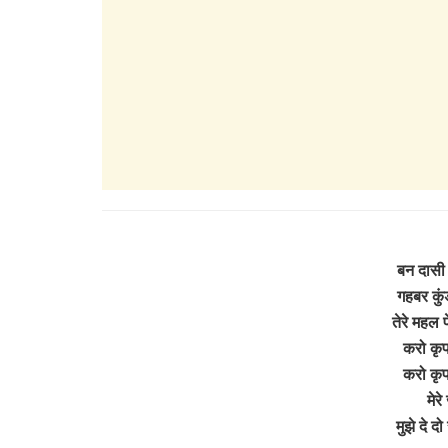
बन दासी 
गहबर कुंड
तेरे महल 
करो कृ
करो कृ
मेर
मुझे दे 