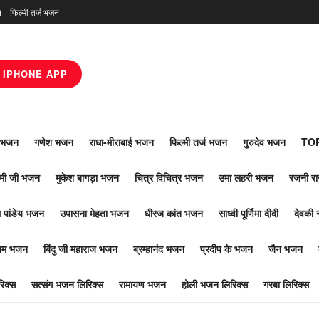
न
फिल्मी तर्ज भजन
IPHONE APP
ाँ भजन
गणेश भजन
राधा-मीराबाई भजन
फिल्मी तर्ज भजन
गुरुदेव भजन
TOP
ोमी जी भजन
मुकेश बागड़ा भजन
चित्र विचित्र भजन
उमा लहरी भजन
रजनी र
 पांडेय भजन
उपासना मेहता भजन
धीरज कांत भजन
साध्वी पूर्णिमा दीदी
देवकी 
ूपम भजन
बिंदु जी महाराज भजन
ब्रम्हानंद भजन
प्रदीप के भजन
जैन भजन
िक्स
सत्संग भजन लिरिक्स
रामायण भजन
होली भजन लिरिक्स
गरबा लिरिक्स