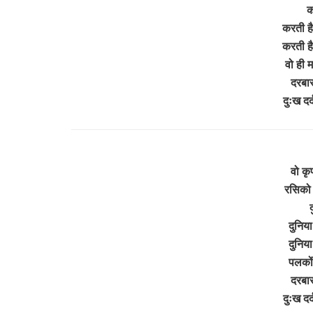
क
करती है
करती है
वो ही म
दरबार
दुःख दर
वो कृ
रसिको 
द
दुनिया
दुनिया
पलकों 
दरबार
दुःख दर