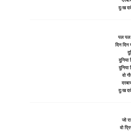
दुःख दर
पल पल 
दिन दिन
द
दुनिया 
दुनिया 
वो गौ
दरबार
दुःख दर
जो रा
वो प्रि