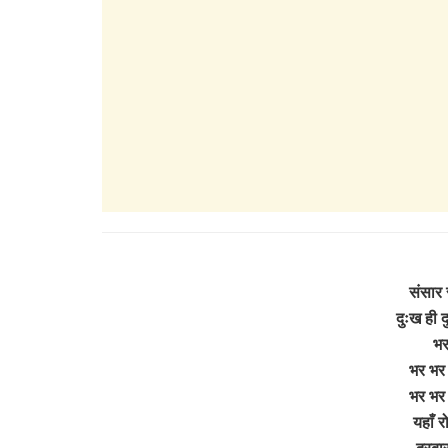
संसार 
दुःख ही द
भर
भर भर 
भर भर 
यहाँ र
दरबार