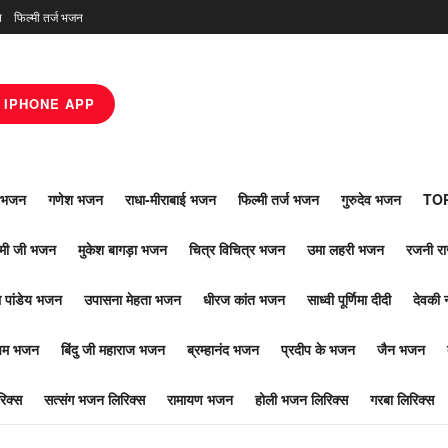
न
फिल्मी तर्ज भजन
IPHONE APP
ाँ भजन
गणेश भजन
राधा-मीराबाई भजन
फिल्मी तर्ज भजन
गुरुदेव भजन
TOP
ोमी जी भजन
मुकेश बागड़ा भजन
चित्र विचित्र भजन
उमा लहरी भजन
रजनी र
 पांडेय भजन
उपासना मेहता भजन
धीरज कांत भजन
साध्वी पूर्णिमा दीदी
देवकी 
ूपम भजन
बिंदु जी महाराज भजन
ब्रम्हानंद भजन
प्रदीप के भजन
जैन भजन
िक्स
सत्संग भजन लिरिक्स
रामायण भजन
होली भजन लिरिक्स
गरबा लिरिक्स