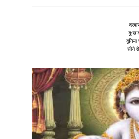
दरबार 
दुःख द
दुनिया 
सीने स