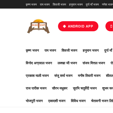
कृष्ण भजन
राम भजन
शिवजी भजन
हनुमान भजन
दुर्गा माँ भजन
गणेश भज
ANDROID APP
कृष्ण भजन
राम भजन
शिवजी भजन
हनुमान भजन
दुर्गा म
विनोद अग्रवाल भजन
लक्खा जी भजन
संजय मित्तल भजन
र
प्रकाश माली भजन
संजू शर्मा भजन
मनीष तिवारी भजन
शीतल
राज पारीक भजन
सौरभ मधुकर
सुरभि चतुर्वेदी भजन
शुभम र
भोजपुरी भजन
एकादशी भजन
विविध भजन
चेतावनी भजन लिर