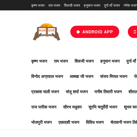
कृष्ण भजन
राम भजन
शिवजी भजन
हनुमान भजन
दुर्गा माँ भजन
गणेश भज
ANDROID APP
कृष्ण भजन
राम भजन
शिवजी भजन
हनुमान भजन
दुर्गा म
विनोद अग्रवाल भजन
लक्खा जी भजन
संजय मित्तल भजन
र
प्रकाश माली भजन
संजू शर्मा भजन
मनीष तिवारी भजन
शीतल
राज पारीक भजन
सौरभ मधुकर
सुरभि चतुर्वेदी भजन
शुभम र
भोजपुरी भजन
एकादशी भजन
विविध भजन
चेतावनी भजन लिर