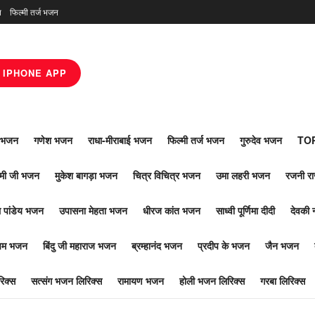
न
फिल्मी तर्ज भजन
IPHONE APP
ाँ भजन
गणेश भजन
राधा-मीराबाई भजन
फिल्मी तर्ज भजन
गुरुदेव भजन
TOP
ोमी जी भजन
मुकेश बागड़ा भजन
चित्र विचित्र भजन
उमा लहरी भजन
रजनी र
 पांडेय भजन
उपासना मेहता भजन
धीरज कांत भजन
साध्वी पूर्णिमा दीदी
देवकी 
ूपम भजन
बिंदु जी महाराज भजन
ब्रम्हानंद भजन
प्रदीप के भजन
जैन भजन
िक्स
सत्संग भजन लिरिक्स
रामायण भजन
होली भजन लिरिक्स
गरबा लिरिक्स