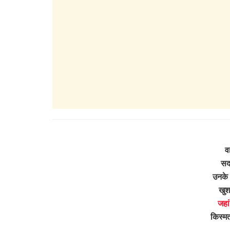
व
सदा
उनके 
खुश
जहां
किस्म