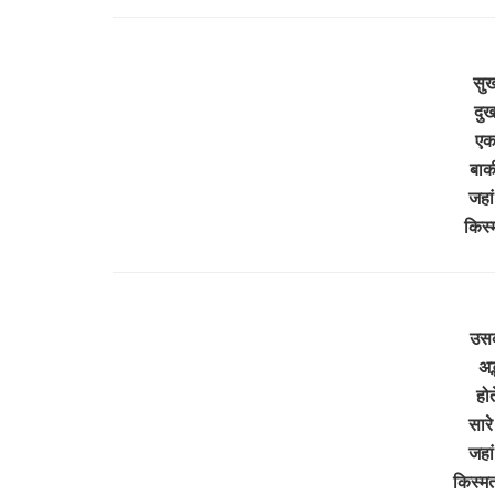
सुख
दुख
एक 
बाक
जहां
किस्
उसक
अद
होत
सारे
जहां
किस्म