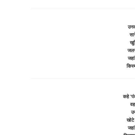
उनक
सार
खुश
जलने
जहां
किस्
कहे ‘प
वह
उन
खोटे
जहां