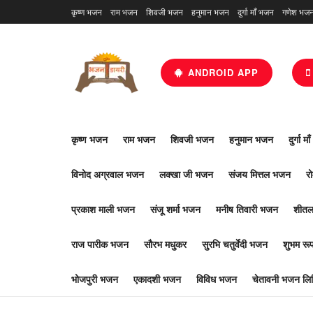
कृष्ण भजन
राम भजन
शिवजी भजन
हनुमान भजन
दुर्गा माँ भजन
गणेश भज
ANDROID APP
कृष्ण भजन
राम भजन
शिवजी भजन
हनुमान भजन
दुर्गा म
विनोद अग्रवाल भजन
लक्खा जी भजन
संजय मित्तल भजन
र
प्रकाश माली भजन
संजू शर्मा भजन
मनीष तिवारी भजन
शीतल
राज पारीक भजन
सौरभ मधुकर
सुरभि चतुर्वेदी भजन
शुभम र
भोजपुरी भजन
एकादशी भजन
विविध भजन
चेतावनी भजन लिर