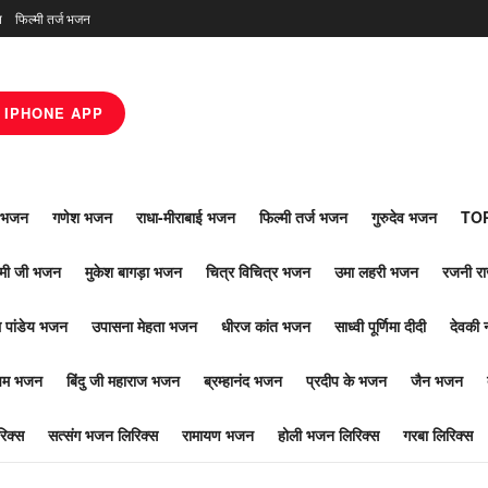
न
फिल्मी तर्ज भजन
IPHONE APP
ाँ भजन
गणेश भजन
राधा-मीराबाई भजन
फिल्मी तर्ज भजन
गुरुदेव भजन
TOP
ोमी जी भजन
मुकेश बागड़ा भजन
चित्र विचित्र भजन
उमा लहरी भजन
रजनी र
 पांडेय भजन
उपासना मेहता भजन
धीरज कांत भजन
साध्वी पूर्णिमा दीदी
देवकी 
ूपम भजन
बिंदु जी महाराज भजन
ब्रम्हानंद भजन
प्रदीप के भजन
जैन भजन
िक्स
सत्संग भजन लिरिक्स
रामायण भजन
होली भजन लिरिक्स
गरबा लिरिक्स