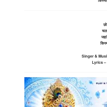
किस्म
छो
चल 
जहां
किस्
Singer & Musi
Lyrics –