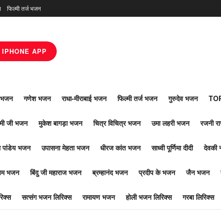
न
फिल्मी तर्ज भजन
IPHONE APP
ाँ भजन
गणेश भजन
राधा-मीराबाई भजन
फिल्मी तर्ज भजन
गुरुदेव भजन
TOP
ोमी जी भजन
मुकेश बागड़ा भजन
चित्र विचित्र भजन
उमा लहरी भजन
रजनी र
 पांडेय भजन
उपासना मेहता भजन
धीरज कांत भजन
साध्वी पूर्णिमा दीदी
देवकी 
ूपम भजन
बिंदु जी महाराज भजन
ब्रम्हानंद भजन
प्रदीप के भजन
जैन भजन
िक्स
सत्संग भजन लिरिक्स
रामायण भजन
होली भजन लिरिक्स
गरबा लिरिक्स