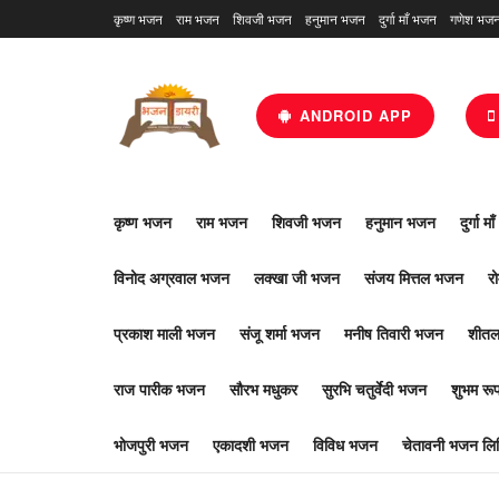
कृष्ण भजन
राम भजन
शिवजी भजन
हनुमान भजन
दुर्गा माँ भजन
गणेश भज
ANDROID APP
कृष्ण भजन
राम भजन
शिवजी भजन
हनुमान भजन
दुर्गा म
विनोद अग्रवाल भजन
लक्खा जी भजन
संजय मित्तल भजन
र
प्रकाश माली भजन
संजू शर्मा भजन
मनीष तिवारी भजन
शीतल
राज पारीक भजन
सौरभ मधुकर
सुरभि चतुर्वेदी भजन
शुभम र
भोजपुरी भजन
एकादशी भजन
विविध भजन
चेतावनी भजन लिर