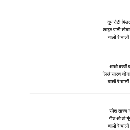
दूध रोटी मिलत
लाइट पानी शौचा
चालों रे चाल
आओ बच्चों 
लिखे सारण जोगार
चालों रे चाल
रमेश सारण गाव
गीत ओ तो गूंज
चालों रे चाल