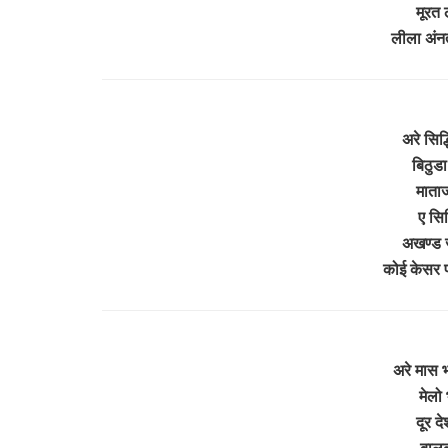
मूरत 
लीला अं
अरे सिद
बिठुडा
माताज
ए सिद
अखण्ड ज
कोई केसर 
अरे मास भ
मेलो 
दूर द
बालक