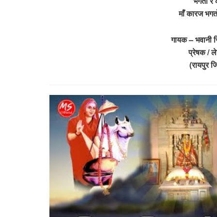
भगतों र
माँ कारज भगत
गायक – भवानी स
प्रेषक / 
(रायपुर ज