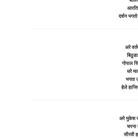
आरतिया
दर्शन भगत
अरे वर्
बिठुडा
गोपाल सि
धरे मा
भगता 
हेले हाजि
अरे मुकेश
चरना म
सीरवी हा