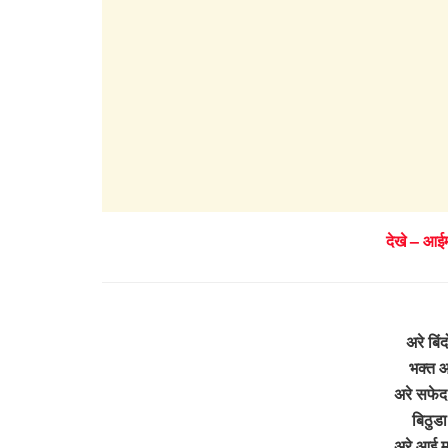
देखे – आईम
अरे बिं
भक्त आ
अरे सफेद
बिठुडा
अरे आई मा