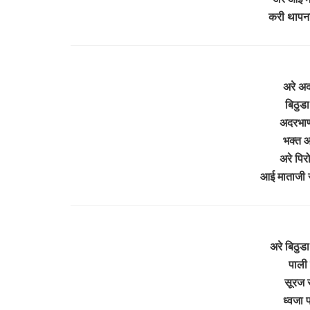
करी थापना
अरे अद
बिठुडा
अदरभाण
भक्त आ
अरे पिर
आई माताजी 
अरे बिठुडा
पाली 
सूरज स
ध्वजा 