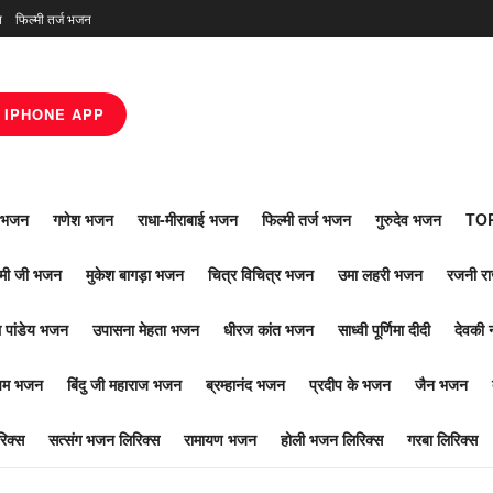
न
फिल्मी तर्ज भजन
IPHONE APP
ाँ भजन
गणेश भजन
राधा-मीराबाई भजन
फिल्मी तर्ज भजन
गुरुदेव भजन
TOP
ोमी जी भजन
मुकेश बागड़ा भजन
चित्र विचित्र भजन
उमा लहरी भजन
रजनी र
 पांडेय भजन
उपासना मेहता भजन
धीरज कांत भजन
साध्वी पूर्णिमा दीदी
देवकी 
ूपम भजन
बिंदु जी महाराज भजन
ब्रम्हानंद भजन
प्रदीप के भजन
जैन भजन
िक्स
सत्संग भजन लिरिक्स
रामायण भजन
होली भजन लिरिक्स
गरबा लिरिक्स