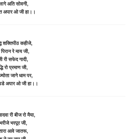
लागे अति सोवनी,
नत अपार ओ जी हा।।
्धि शक्तिपीठ कहीजे,
 पिरान रे माय जी,
ी री सफेद गादी,
्धि रो प्रमाण जी,
्योता जागे धाम पर,
पडे अपार ओ जी हा।।
ादवा री बीज रो मैया,
भरीजे भरपूर जी,
ेशारा आवे जातरू,
 ने नर नार जी,