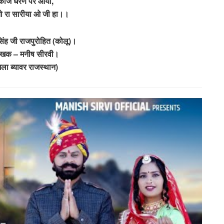
े काज धरण पर आया,
ो रा सारीया ओ जी हा।।
िंह जी राजपुरोहित (कोलू)।
लेखक – मनीष सीरवी।
िला ब्यावर राजस्थान)