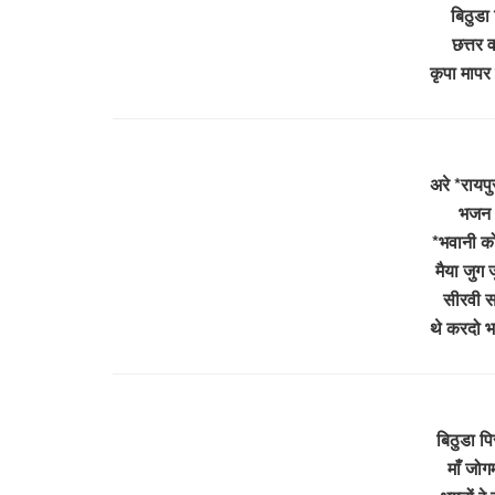
बिठुडा
छत्तर 
कृपा मापर
अरे *रायप
भजन भ
*भवानी को
मैया जुग 
सीरवी सम
थे करदो 
बिठुडा पि
माँ जोग