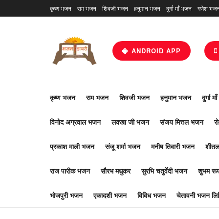
कृष्ण भजन
राम भजन
शिवजी भजन
हनुमान भजन
दुर्गा माँ भजन
गणेश भज
ANDROID APP
कृष्ण भजन
राम भजन
शिवजी भजन
हनुमान भजन
दुर्गा म
विनोद अग्रवाल भजन
लक्खा जी भजन
संजय मित्तल भजन
र
प्रकाश माली भजन
संजू शर्मा भजन
मनीष तिवारी भजन
शीतल
राज पारीक भजन
सौरभ मधुकर
सुरभि चतुर्वेदी भजन
शुभम र
भोजपुरी भजन
एकादशी भजन
विविध भजन
चेतावनी भजन लिर