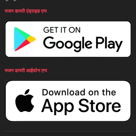
भजन डायरी एंड्राइड एप्प
भजन डायरी आईफोन एप्प