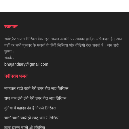
स्वागतम
सर्वश्रेष्ठ भजन लिरिक्स वेबसाइट 'भजन डायरी' पर आपका हार्दिक अभिनन्दन है। आप
यहाँ पर सभी प्रकार के भजनों के हिंदी लिरिक्स और वीडियो देख सकते है। जय श्री
कृष्णा।
संपर्क -
bhajandiary@gmail.com
नवीनतम भजन
महाकाल रटते रटते मेरी उम्र बीत जाए लिरिक्स
राधा नाम लेते लेते मेरी उम्र बीत जाए लिरिक्स
दुनिया में महादेव देव है निराले लिरिक्स
चालो चालो साथीड़ो खाटू धाम रे लिरिक्स
झूला झूलण चालो ओ साँवरिया