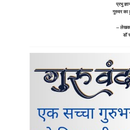
प्रभु ज्ञ
गुरुवर क
– लेखक 
डॉ 