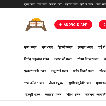
कृष्ण भजन
राम भजन
शिवजी भजन
हनुमान भजन
दुर्गा माँ भजन
गणेश भज
ANDROID APP
कृष्ण भजन
राम भजन
शिवजी भजन
हनुमान भजन
दुर्गा म
विनोद अग्रवाल भजन
लक्खा जी भजन
संजय मित्तल भजन
र
प्रकाश माली भजन
संजू शर्मा भजन
मनीष तिवारी भजन
शीतल
राज पारीक भजन
सौरभ मधुकर
सुरभि चतुर्वेदी भजन
शुभम र
भोजपुरी भजन
एकादशी भजन
विविध भजन
चेतावनी भजन लिर