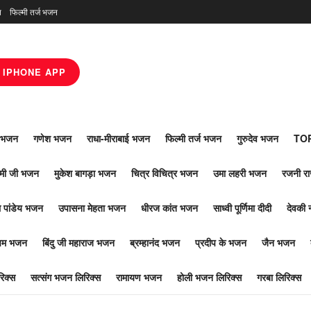
न
फिल्मी तर्ज भजन
IPHONE APP
ाँ भजन
गणेश भजन
राधा-मीराबाई भजन
फिल्मी तर्ज भजन
गुरुदेव भजन
TOP
ोमी जी भजन
मुकेश बागड़ा भजन
चित्र विचित्र भजन
उमा लहरी भजन
रजनी र
 पांडेय भजन
उपासना मेहता भजन
धीरज कांत भजन
साध्वी पूर्णिमा दीदी
देवकी 
ूपम भजन
बिंदु जी महाराज भजन
ब्रम्हानंद भजन
प्रदीप के भजन
जैन भजन
िक्स
सत्संग भजन लिरिक्स
रामायण भजन
होली भजन लिरिक्स
गरबा लिरिक्स