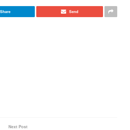
Share
Send
Next Post