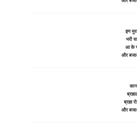
और बजाओ
इण मुर
भरी सभ
आ के च
और बजाओ
काना
ब्रह्म
ब्रह्म र
और बजाओ