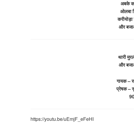
अबके कर
ओलबा ल
करीयोड़ा
और बजाओ
थारी मुरल
और बजाओ
गायक – सत
प्रेषक – 
9
https://youtu.be/uEmjF_eFeHI