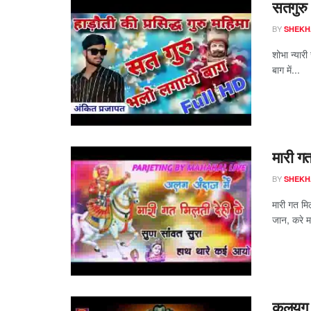
सतगुरु
BY
SHEKH
शोभा न्यार
बाग में...
मारी ग
BY
SHEKH
मारी गत मि
जान, करे म
कलयुग 