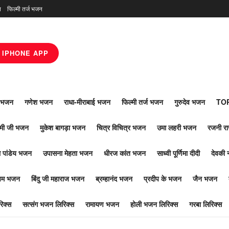
न
फिल्मी तर्ज भजन
IPHONE APP
ाँ भजन
गणेश भजन
राधा-मीराबाई भजन
फिल्मी तर्ज भजन
गुरुदेव भजन
TOP
ोमी जी भजन
मुकेश बागड़ा भजन
चित्र विचित्र भजन
उमा लहरी भजन
रजनी र
 पांडेय भजन
उपासना मेहता भजन
धीरज कांत भजन
साध्वी पूर्णिमा दीदी
देवकी 
ूपम भजन
बिंदु जी महाराज भजन
ब्रम्हानंद भजन
प्रदीप के भजन
जैन भजन
िक्स
सत्संग भजन लिरिक्स
रामायण भजन
होली भजन लिरिक्स
गरबा लिरिक्स