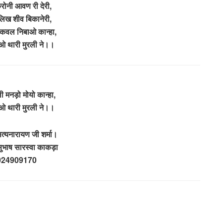
ोनी आवण री देरी,
िख शीव बिकानेरी,
 कवल निबाओ कान्हा,
 थारी मुरली ने।।
ी मनड़ो मोयो कान्हा,
 थारी मुरली ने।।
्यनारायण जी शर्मा।
सुभाष सारस्वा काकड़ा
024909170