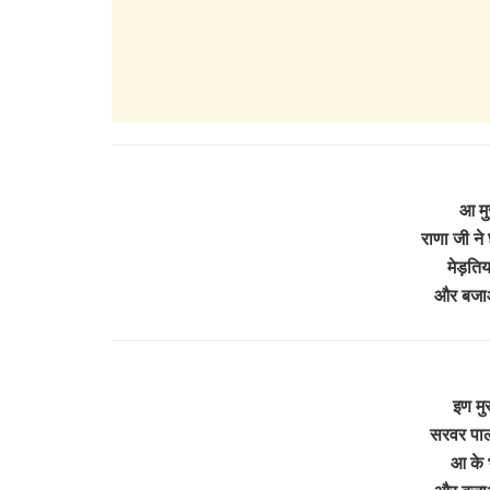
आ मु
राणा जी ने 
मेड़ति
और बजाओ
इण मु
सरवर पाल
आ के 