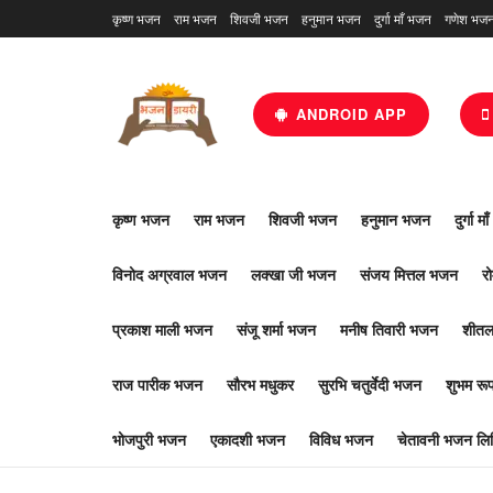
कृष्ण भजन
राम भजन
शिवजी भजन
हनुमान भजन
दुर्गा माँ भजन
गणेश भज
ANDROID APP
कृष्ण भजन
राम भजन
शिवजी भजन
हनुमान भजन
दुर्गा म
विनोद अग्रवाल भजन
लक्खा जी भजन
संजय मित्तल भजन
र
प्रकाश माली भजन
संजू शर्मा भजन
मनीष तिवारी भजन
शीतल
राज पारीक भजन
सौरभ मधुकर
सुरभि चतुर्वेदी भजन
शुभम र
भोजपुरी भजन
एकादशी भजन
विविध भजन
चेतावनी भजन लिर