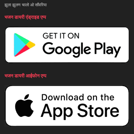
झूला झूलण चालो ओ साँवरिया
भजन डायरी एंड्राइड एप्प
भजन डायरी आईफोन एप्प