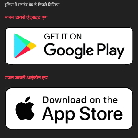
दुनिया में महादेव देव है निराले लिरिक्स
भजन डायरी एंड्राइड एप्प
भजन डायरी आईफोन एप्प