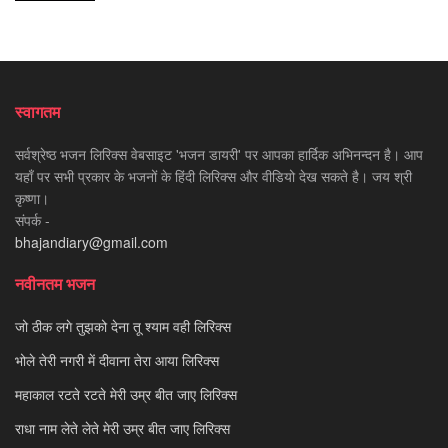
स्वागतम
सर्वश्रेष्ठ भजन लिरिक्स वेबसाइट 'भजन डायरी' पर आपका हार्दिक अभिनन्दन है। आप
यहाँ पर सभी प्रकार के भजनों के हिंदी लिरिक्स और वीडियो देख सकते है। जय श्री
कृष्णा।
संपर्क -
bhajandiary@gmail.com
नवीनतम भजन
जो ठीक लगे तुझको देना तू श्याम वही लिरिक्स
भोले तेरी नगरी में दीवाना तेरा आया लिरिक्स
महाकाल रटते रटते मेरी उम्र बीत जाए लिरिक्स
राधा नाम लेते लेते मेरी उम्र बीत जाए लिरिक्स