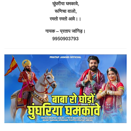
घुंघरीया घमकावे,
रूणिचा वालो,
रमतो रमतो आवे।।
गायक – प्रताप जांगिड़।
9950903793