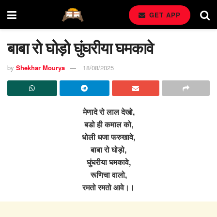
GET APP
बाबा रो घोड़ो घुंघरीया घमकावे
by
Shekhar Mourya
18/08/2025
मेणादे रो लाल देखो,
बडो ही कमाल को,
धोली धजा फरुखावे,
बाबा रो घोड़ो,
घुंघरीया घमकावे,
रूणिचा वालो,
रमतो रमतो आवे।।