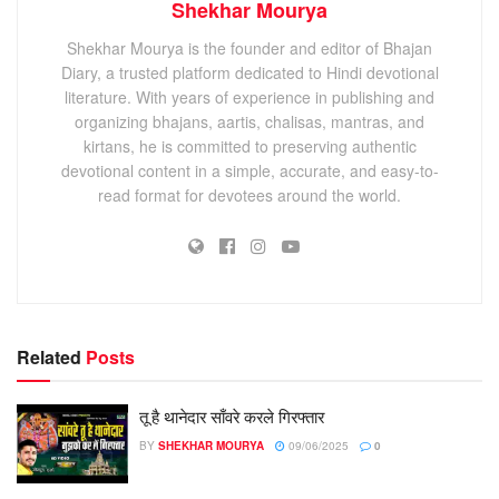
Shekhar Mourya
Shekhar Mourya is the founder and editor of Bhajan
Diary, a trusted platform dedicated to Hindi devotional
literature. With years of experience in publishing and
organizing bhajans, aartis, chalisas, mantras, and
kirtans, he is committed to preserving authentic
devotional content in a simple, accurate, and easy-to-
read format for devotees around the world.
Related
Posts
तू है थानेदार साँवरे करले गिरफ्तार
BY
SHEKHAR MOURYA
09/06/2025
0