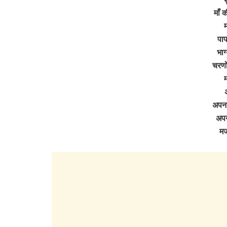
माँ 
पा
भाग
चरणों
अ
अपना
अपन
म