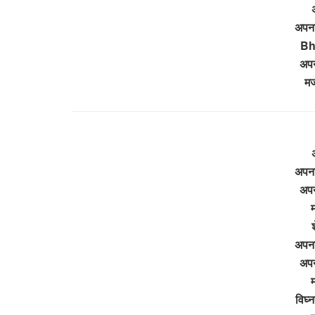
अ
अपना
Bh
अपन
म
अ
अपना
अपन
श
अपना
अपन
विघ्न