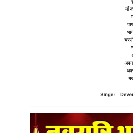
श
माँ 
पा
भाग
चरणों
अ
अपना
अपन
म
Singer – Deve