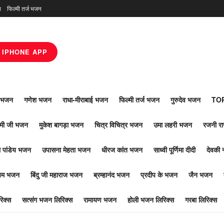
न
फिल्मी तर्ज भजन
IPHONE APP
ाँ भजन
गणेश भजन
राधा-मीराबाई भजन
फिल्मी तर्ज भजन
गुरुदेव भजन
TOP
ोमी जी भजन
मुकेश बागड़ा भजन
चित्र विचित्र भजन
उमा लहरी भजन
रजनी र
 पांडेय भजन
उपासना मेहता भजन
धीरज कांत भजन
साध्वी पूर्णिमा दीदी
देवकी 
ूपम भजन
बिंदु जी महाराज भजन
ब्रम्हानंद भजन
प्रदीप के भजन
जैन भजन
िक्स
सत्संग भजन लिरिक्स
रामायण भजन
होली भजन लिरिक्स
गरबा लिरिक्स