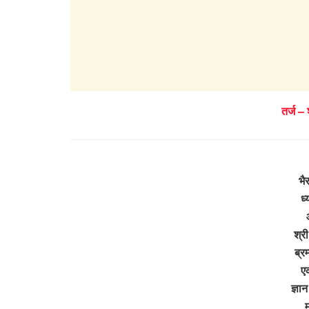
तर्ज –
भै
ध्
श्र
ब्रम
ए
ज्ञा