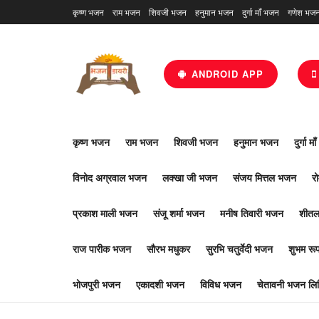
कृष्ण भजन
राम भजन
शिवजी भजन
हनुमान भजन
दुर्गा माँ भजन
गणेश भज
ANDROID APP
कृष्ण भजन
राम भजन
शिवजी भजन
हनुमान भजन
दुर्गा म
विनोद अग्रवाल भजन
लक्खा जी भजन
संजय मित्तल भजन
र
प्रकाश माली भजन
संजू शर्मा भजन
मनीष तिवारी भजन
शीतल
राज पारीक भजन
सौरभ मधुकर
सुरभि चतुर्वेदी भजन
शुभम र
भोजपुरी भजन
एकादशी भजन
विविध भजन
चेतावनी भजन लिर