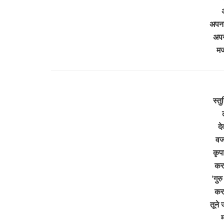
अ
अपना
अपन
म
स्तु
ल
द
वज्
कृप
कर
‘गुर
कर
तूने