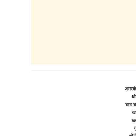
अमरकं
धो
घाट घा
खल
खल
ग
भोल