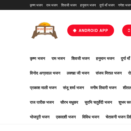
कृष्ण भजन
राम भजन
शिवजी भजन
हनुमान भजन
दुर्गा माँ भजन
गणेश भज
ANDROID APP
कृष्ण भजन
राम भजन
शिवजी भजन
हनुमान भजन
दुर्गा म
विनोद अग्रवाल भजन
लक्खा जी भजन
संजय मित्तल भजन
र
प्रकाश माली भजन
संजू शर्मा भजन
मनीष तिवारी भजन
शीतल
राज पारीक भजन
सौरभ मधुकर
सुरभि चतुर्वेदी भजन
शुभम र
भोजपुरी भजन
एकादशी भजन
विविध भजन
चेतावनी भजन लिर