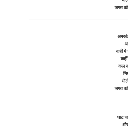
जगत को
अमरकं
आग
कहीं पे 
कहीं
कल क
निर
भोल
जगत को
घाट घा
और 