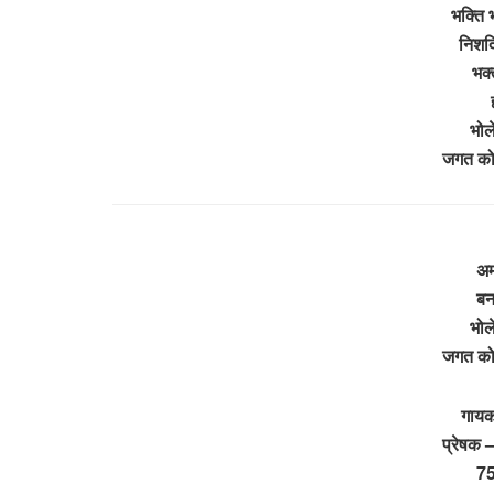
भक्ति 
निशदि
भक्
भोल
जगत को
अम
बन
भोल
जगत को
गायक
प्रेषक 
7