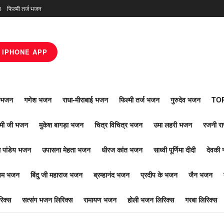
न
फिल्मी तर्ज भजन
IPHONE APP
ाँ भजन
गणेश भजन
राधा-मीराबाई भजन
फिल्मी तर्ज भजन
गुरुदेव भजन
TOP
ोमी जी भजन
मुकेश बागड़ा भजन
चित्र विचित्र भजन
उमा लहरी भजन
रजनी र
 पांडेय भजन
उपासना मेहता भजन
धीरज कांत भजन
साध्वी पूर्णिमा दीदी
देवकी 
ूपम भजन
बिंदु जी महाराज भजन
ब्रम्हानंद भजन
प्रदीप के भजन
जैन भजन
िक्स
सत्संग भजन लिरिक्स
रामायण भजन
होली भजन लिरिक्स
गरबा लिरिक्स