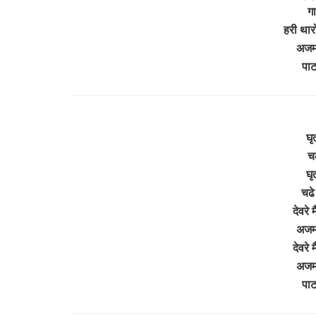
ग
हरी थारो
अजमल
पा
घृ
चढ
घृ
चढे 
देवरे 
अजमल
देवरे 
अजमल
पा