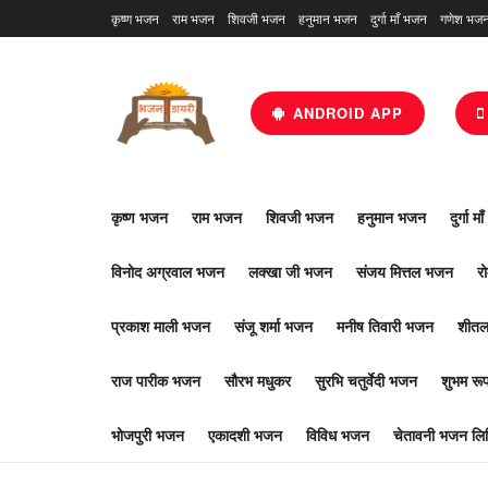
कृष्ण भजन
राम भजन
शिवजी भजन
हनुमान भजन
दुर्गा माँ भजन
गणेश भज
ANDROID APP
कृष्ण भजन
राम भजन
शिवजी भजन
हनुमान भजन
दुर्गा म
विनोद अग्रवाल भजन
लक्खा जी भजन
संजय मित्तल भजन
र
प्रकाश माली भजन
संजू शर्मा भजन
मनीष तिवारी भजन
शीतल
राज पारीक भजन
सौरभ मधुकर
सुरभि चतुर्वेदी भजन
शुभम र
भोजपुरी भजन
एकादशी भजन
विविध भजन
चेतावनी भजन लिर