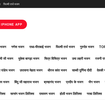
न
फिल्मी तर्ज भजन
IPHONE APP
ाँ भजन
गणेश भजन
राधा-मीराबाई भजन
फिल्मी तर्ज भजन
गुरुदेव भजन
TOP
ोमी जी भजन
मुकेश बागड़ा भजन
चित्र विचित्र भजन
उमा लहरी भजन
रजनी र
 पांडेय भजन
उपासना मेहता भजन
धीरज कांत भजन
साध्वी पूर्णिमा दीदी
देवकी 
ूपम भजन
बिंदु जी महाराज भजन
ब्रम्हानंद भजन
प्रदीप के भजन
जैन भजन
िक्स
सत्संग भजन लिरिक्स
रामायण भजन
होली भजन लिरिक्स
गरबा लिरिक्स