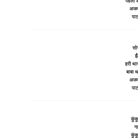
पहला ळ
अजमल
पा
सोन
ई
हरी थार
बाबा थ
अजमल
पा
कुंक
ग
कुंक