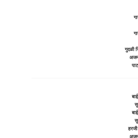
गा
गा
गुदळी ज
अजमल
पा
बाई
सु
बाई
सु
हरजी 
अजमल