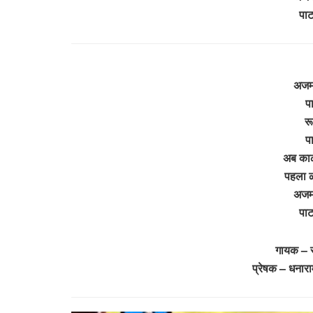
पा
अजमल
प
रू
प
अब काळ
पहला ळ
अजमल
पा
गायक – स
प्रेषक – धना