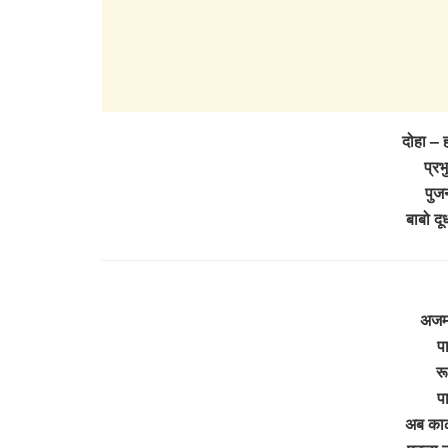
दोहा – 
प्रभ
पुज
बाबो द
अजमल
प
रू
प
अब काळ