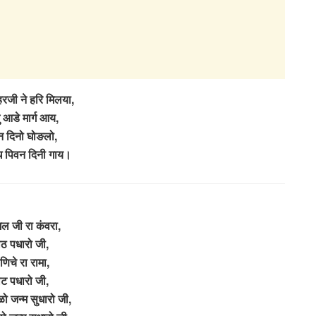
हरजी ने हरि मिलया,
ु आडे मार्ग आय,
न दिनो घोङलो,
ूध पिवन दिनी गाय।
 जी रा कंवरा,
ाठ पधारो जी,
णिचे रा रामा,
ाट पधारो जी,
ो जन्म सुधारो जी,