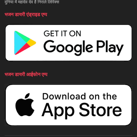
दुनिया में महादेव देव है निराले लिरिक्स
भजन डायरी एंड्राइड एप्प
भजन डायरी आईफोन एप्प