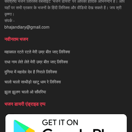
सर्वश्रेष्ठ भजन लिरिक्स वेबसाइट 'भजन डायरी' पर आपका हार्दिक अभिनन्दन है। आप
यहाँ पर सभी प्रकार के भजनों के हिंदी लिरिक्स और वीडियो देख सकते है। जय श्री
कृष्णा।
संपर्क -
bhajandiary@gmail.com
नवीनतम भजन
महाकाल रटते रटते मेरी उम्र बीत जाए लिरिक्स
राधा नाम लेते लेते मेरी उम्र बीत जाए लिरिक्स
दुनिया में महादेव देव है निराले लिरिक्स
चालो चालो साथीड़ो खाटू धाम रे लिरिक्स
झूला झूलण चालो ओ साँवरिया
भजन डायरी एंड्राइड एप्प