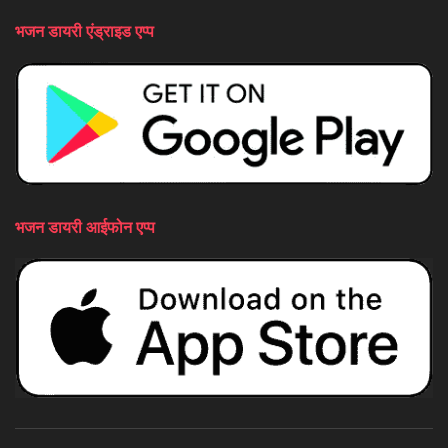
भजन डायरी एंड्राइड एप्प
भजन डायरी आईफोन एप्प