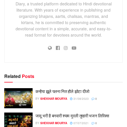
Diary, a trusted platform dedicated to Hindi devotional
literature. With years of experience in publishing and
organizing bhajans, aartis, chalisas, mantras, and
kirtans, he is committed to preserving authentic
devotional content in a simple, accurate, and easy-to-
read format for devotees around the world.
Related
Posts
कन्हैया झूले पलना नित हौले झोटा दीजो
BY
SHEKHAR MOURYA
31/08/2023
0
जादू भरी है बनवारी श्याम मुरली तुम्हारी भजन लिरिक्स
BY
SHEKHAR MOURYA
07/07/2021
0