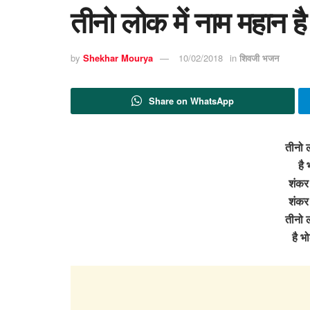
तीनो लोक में नाम महान 
by
Shekhar Mourya
10/02/2018
in
शिवजी भजन
Share on WhatsApp
तीनो ल
है 
शंकर
शंकर
तीनो ल
है भ