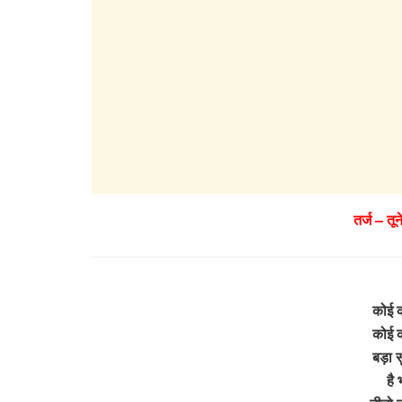
तर्ज – त
कोई क
कोई क
बड़ा स
है 