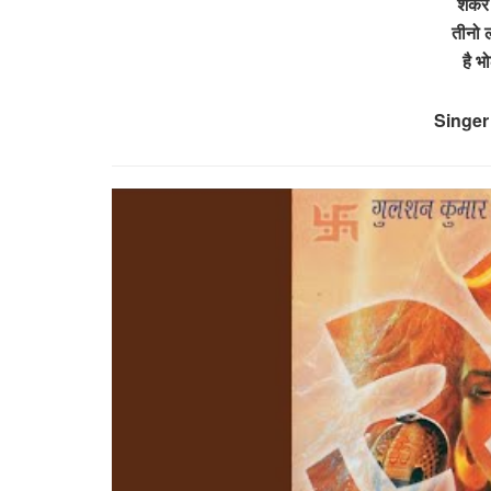
शंकर
तीनो 
है भ
Singer 