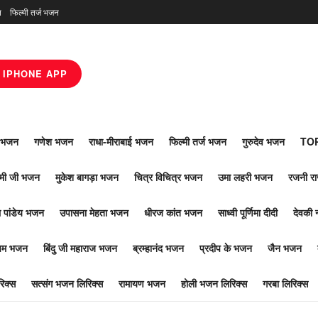
न
फिल्मी तर्ज भजन
IPHONE APP
ाँ भजन
गणेश भजन
राधा-मीराबाई भजन
फिल्मी तर्ज भजन
गुरुदेव भजन
TOP
ोमी जी भजन
मुकेश बागड़ा भजन
चित्र विचित्र भजन
उमा लहरी भजन
रजनी र
 पांडेय भजन
उपासना मेहता भजन
धीरज कांत भजन
साध्वी पूर्णिमा दीदी
देवकी 
ूपम भजन
बिंदु जी महाराज भजन
ब्रम्हानंद भजन
प्रदीप के भजन
जैन भजन
िक्स
सत्संग भजन लिरिक्स
रामायण भजन
होली भजन लिरिक्स
गरबा लिरिक्स