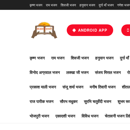
कृष्ण भजन
राम भजन
शिवजी भजन
हनुमान भजन
दुर्गा माँ भजन
गणेश भज
ANDROID APP
कृष्ण भजन
राम भजन
शिवजी भजन
हनुमान भजन
दुर्गा म
विनोद अग्रवाल भजन
लक्खा जी भजन
संजय मित्तल भजन
र
प्रकाश माली भजन
संजू शर्मा भजन
मनीष तिवारी भजन
शीतल
राज पारीक भजन
सौरभ मधुकर
सुरभि चतुर्वेदी भजन
शुभम र
भोजपुरी भजन
एकादशी भजन
विविध भजन
चेतावनी भजन लिर