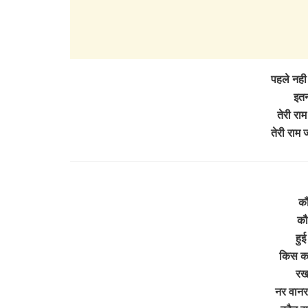
पहले नही 
इतन
तेरी राम
तेरी राम
कौ
कौ
हुई
किस कार
रख
नर वानर