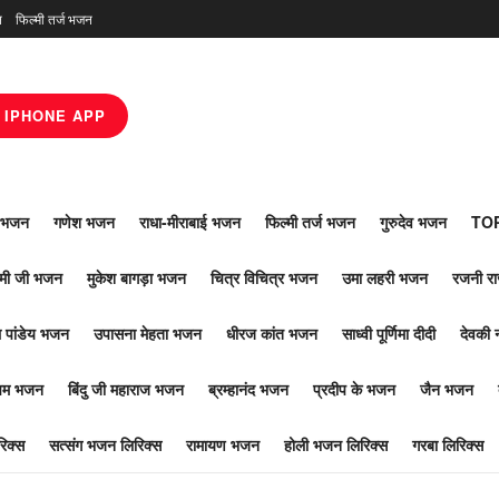
न
फिल्मी तर्ज भजन
IPHONE APP
ाँ भजन
गणेश भजन
राधा-मीराबाई भजन
फिल्मी तर्ज भजन
गुरुदेव भजन
TOP
ोमी जी भजन
मुकेश बागड़ा भजन
चित्र विचित्र भजन
उमा लहरी भजन
रजनी र
 पांडेय भजन
उपासना मेहता भजन
धीरज कांत भजन
साध्वी पूर्णिमा दीदी
देवकी 
ूपम भजन
बिंदु जी महाराज भजन
ब्रम्हानंद भजन
प्रदीप के भजन
जैन भजन
िक्स
सत्संग भजन लिरिक्स
रामायण भजन
होली भजन लिरिक्स
गरबा लिरिक्स