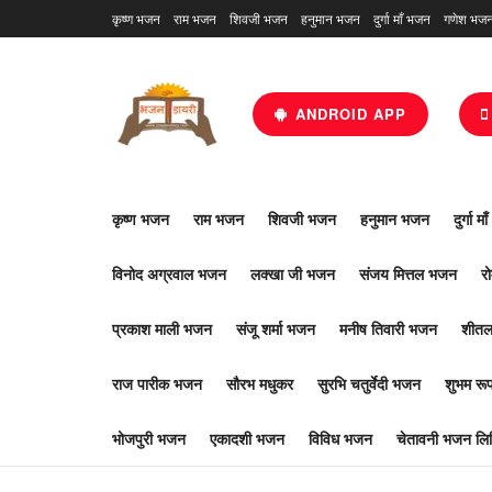
कृष्ण भजन
राम भजन
शिवजी भजन
हनुमान भजन
दुर्गा माँ भजन
गणेश भज
ANDROID APP
कृष्ण भजन
राम भजन
शिवजी भजन
हनुमान भजन
दुर्गा म
विनोद अग्रवाल भजन
लक्खा जी भजन
संजय मित्तल भजन
र
प्रकाश माली भजन
संजू शर्मा भजन
मनीष तिवारी भजन
शीतल
राज पारीक भजन
सौरभ मधुकर
सुरभि चतुर्वेदी भजन
शुभम र
भोजपुरी भजन
एकादशी भजन
विविध भजन
चेतावनी भजन लिर