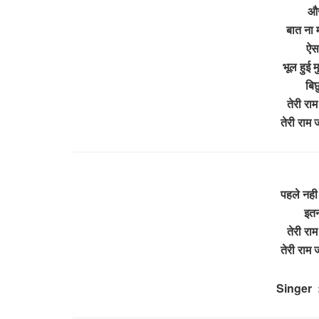
और
बात ना 
ऐस
भूल हुई 
बिछ
तेरी राम
तेरी राम
पहले नही 
इतन
तेरी राम
तेरी राम
Singer :