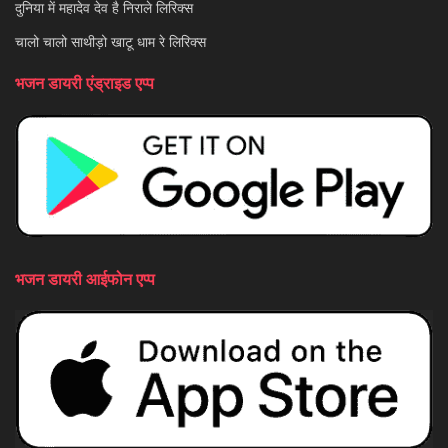
दुनिया में महादेव देव है निराले लिरिक्स
चालो चालो साथीड़ो खाटू धाम रे लिरिक्स
भजन डायरी एंड्राइड एप्प
भजन डायरी आईफोन एप्प