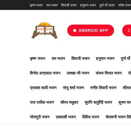
कृष्ण भजन
राम भजन
शिवजी भजन
हनुमान भजन
दुर्गा माँ भजन
गणेश भज
ANDROID APP
कृष्ण भजन
राम भजन
शिवजी भजन
हनुमान भजन
दुर्गा म
विनोद अग्रवाल भजन
लक्खा जी भजन
संजय मित्तल भजन
र
प्रकाश माली भजन
संजू शर्मा भजन
मनीष तिवारी भजन
शीतल
राज पारीक भजन
सौरभ मधुकर
सुरभि चतुर्वेदी भजन
शुभम र
भोजपुरी भजन
एकादशी भजन
विविध भजन
चेतावनी भजन लिर