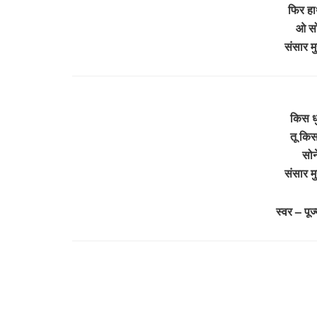
फिर हा
ओ सोन
संसार म
किस धुन
तू किस 
सोन
संसार म
स्वर – पू