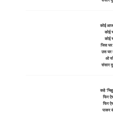
कोई आज 
कोई च
कोई च
जिस घर 
उस घर मे
ओ सोन
संसार म
कहे ‘भिक्
फिर ऐ
फिर ऐ
पाकर क