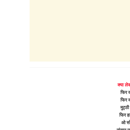
क्या ले
फिर क
फिर क
मुट्ठी
फिर हा
ओ सोन
संसार म