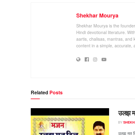
Shekhar Mourya
Shekhar Mourya is the founder 
Hindi devotional literature. Wi
aartis, chalisas, mantras, and 
content in a simple, accurate,
Related
Posts
उलझ मत 
BY
SHEKH
उलझ मत दिल 