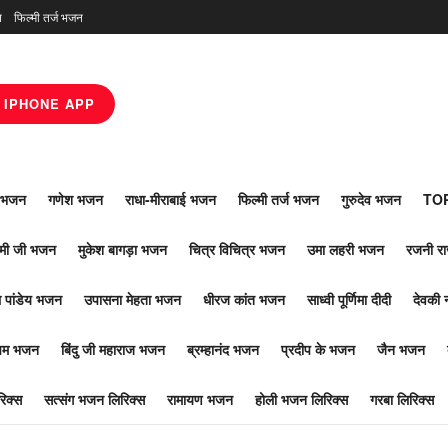
न
फिल्मी तर्ज भजन
IPHONE APP
ाँ भजन
गणेश भजन
राधा-मीराबाई भजन
फिल्मी तर्ज भजन
गुरुदेव भजन
TOP
ोमी जी भजन
मुकेश बागड़ा भजन
चित्र विचित्र भजन
उमा लहरी भजन
रजनी र
 पांडेय भजन
उपासना मेहता भजन
धीरज कांत भजन
साध्वी पूर्णिमा दीदी
देवकी 
ूपम भजन
बिंदु जी महाराज भजन
ब्रम्हानंद भजन
प्रदीप के भजन
जैन भजन
िक्स
सत्संग भजन लिरिक्स
रामायण भजन
होली भजन लिरिक्स
गरबा लिरिक्स