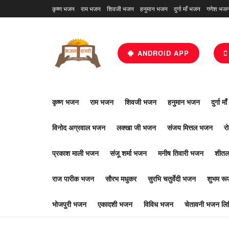
कृष्ण भजन
राम भजन
शिवजी भजन
हनुमान भजन
दुर्गा माँ भजन
गणेश भज
ANDROID APP
कृष्ण भजन
राम भजन
शिवजी भजन
हनुमान भजन
दुर्गा म
विनोद अग्रवाल भजन
लक्खा जी भजन
संजय मित्तल भजन
र
प्रकाश माली भजन
संजू शर्मा भजन
मनीष तिवारी भजन
शीतल
राज पारीक भजन
सौरभ मधुकर
सुरभि चतुर्वेदी भजन
शुभम र
भोजपुरी भजन
एकादशी भजन
विविध भजन
चेतावनी भजन लिर