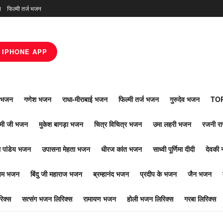
न
फिल्मी तर्ज भजन
IPHONE APP
ाँ भजन
गणेश भजन
राधा-मीराबाई भजन
फिल्मी तर्ज भजन
गुरुदेव भजन
TOP
ोमी जी भजन
मुकेश बागड़ा भजन
चित्र विचित्र भजन
उमा लहरी भजन
रजनी र
 पांडेय भजन
उपासना मेहता भजन
धीरज कांत भजन
साध्वी पूर्णिमा दीदी
देवकी 
ूपम भजन
बिंदु जी महाराज भजन
ब्रम्हानंद भजन
प्रदीप के भजन
जैन भजन
िक्स
सत्संग भजन लिरिक्स
रामायण भजन
होली भजन लिरिक्स
गरबा लिरिक्स