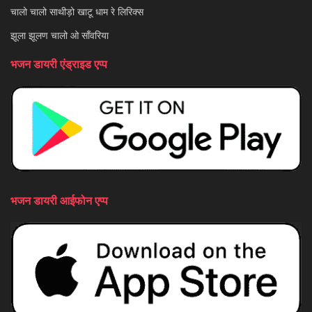
चालो चालो साथीड़ो खाटू धाम रे लिरिक्स
झूला झूलण चालो ओ साँवरिया
भजन डायरी एंड्राइड एप्प
भजन डायरी आईफोन एप्प