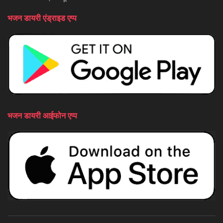
भजन डायरी एंड्राइड एप्प
भजन डायरी आईफोन एप्प