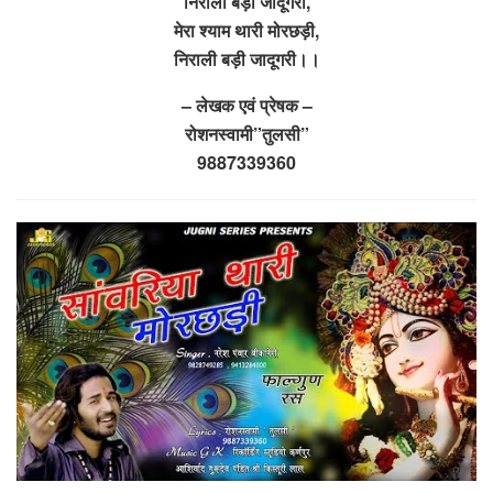
निराली बड़ी जादूगरी,
मेरा श्याम थारी मोरछड़ी,
निराली बड़ी जादूगरी।।
– लेखक एवं प्रेषक –
रोशनस्वामी”तुलसी”
9887339360