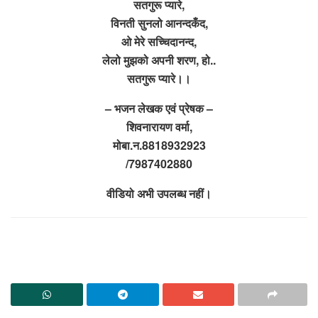
सतगुरू प्यारे,
विनती सुनलो आनन्दकँद,
ओ मेरे सच्चिदानन्द,
लेलो मुझको अपनी शरण, हो..
सतगुरू प्यारे।।
– भजन लेखक एवं प्रेषक –
शिवनारायण वर्मा,
मोबा.न.8818932923
/7987402880
वीडियो अभी उपलब्ध नहीं।