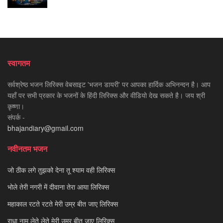
स्वागतम
सर्वश्रेष्ठ भजन लिरिक्स वेबसाइट 'भजन डायरी' पर आपका हार्दिक अभिनन्दन है। आप
यहाँ पर सभी प्रकार के भजनों के हिंदी लिरिक्स और वीडियो देख सकते है। जय श्री
कृष्णा।
संपर्क -
bhajandiary@gmail.com
नवीनतम भजन
जो ठीक लगे तुझको देना तू श्याम वही लिरिक्स
भोले तेरी नगरी में दीवाना तेरा आया लिरिक्स
महाकाल रटते रटते मेरी उम्र बीत जाए लिरिक्स
राधा नाम लेते लेते मेरी उम्र बीत जाए लिरिक्स