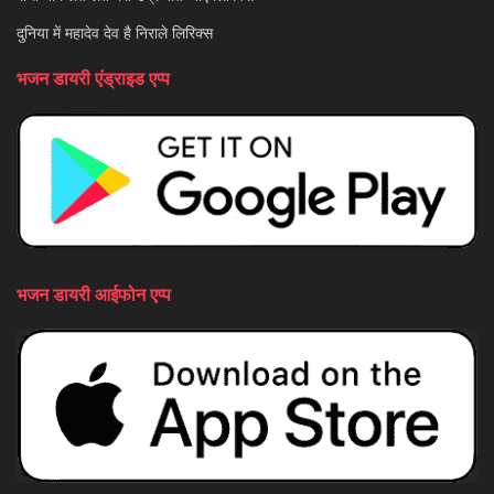
दुनिया में महादेव देव है निराले लिरिक्स
भजन डायरी एंड्राइड एप्प
भजन डायरी आईफोन एप्प