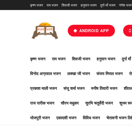
कृष्ण भजन
राम भजन
शिवजी भजन
हनुमान भजन
दुर्गा माँ भजन
गणेश भज
ANDROID APP
कृष्ण भजन
राम भजन
शिवजी भजन
हनुमान भजन
दुर्गा म
विनोद अग्रवाल भजन
लक्खा जी भजन
संजय मित्तल भजन
र
प्रकाश माली भजन
संजू शर्मा भजन
मनीष तिवारी भजन
शीतल
राज पारीक भजन
सौरभ मधुकर
सुरभि चतुर्वेदी भजन
शुभम र
भोजपुरी भजन
एकादशी भजन
विविध भजन
चेतावनी भजन लिर