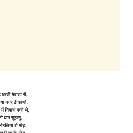
ै धरती मेवाडा री,
या नगर ठीकाणो,
में निवास करो थे,
गे धाम सुहाणु,
मोरलिया रो मोड़,
 दाढ़ी चमके ठोड,