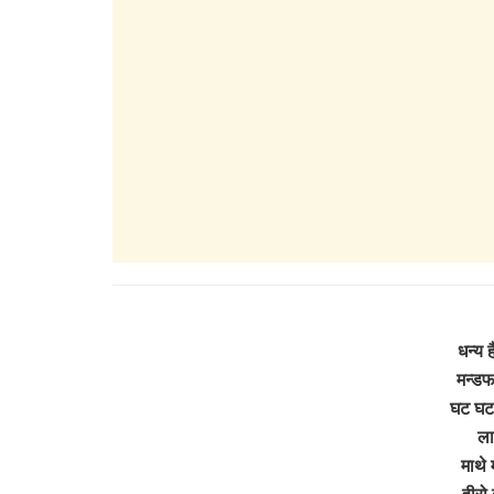
धन्य ह
मन्डफ
घट घट 
ला
माथे 
हीरो