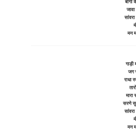
बागा 
जावा 
सांवरा
म
मन म
गाड़ी
जग र
राधा र
तार
मारा 
सरणे स
सांवरा
म
मन म