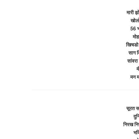
मारी झ
खोलो
56 भ
मोह
खिचडो क
साग व
सांवरा
म
मन म
सूरत स
दुन
निरख नि
भक्