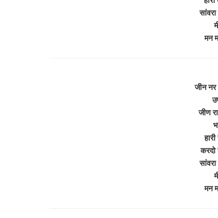
सांवरा
म
मन म
जीन नर 
उण
जीण रा
भ
हारी
करदो द
सांवरा
म
मन म