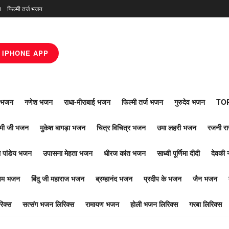
न
फिल्मी तर्ज भजन
IPHONE APP
ाँ भजन
गणेश भजन
राधा-मीराबाई भजन
फिल्मी तर्ज भजन
गुरुदेव भजन
TOP
ोमी जी भजन
मुकेश बागड़ा भजन
चित्र विचित्र भजन
उमा लहरी भजन
रजनी र
 पांडेय भजन
उपासना मेहता भजन
धीरज कांत भजन
साध्वी पूर्णिमा दीदी
देवकी 
ूपम भजन
बिंदु जी महाराज भजन
ब्रम्हानंद भजन
प्रदीप के भजन
जैन भजन
िक्स
सत्संग भजन लिरिक्स
रामायण भजन
होली भजन लिरिक्स
गरबा लिरिक्स