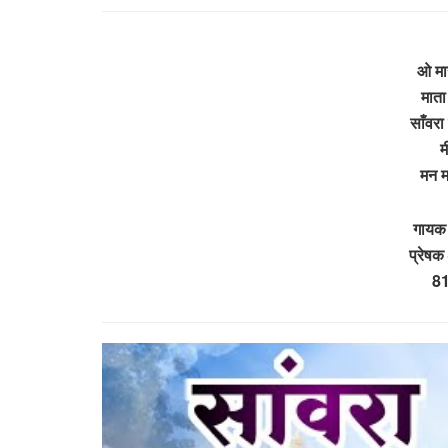
ओ मार
माता
साँवरा
म
मन म
गायक
प्रेष
8