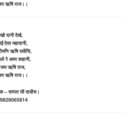
जय ऋषि राज।।
खो दानी देखे,
ोई ऐसा महादानी,
रोमणि ऋषि दधीचि,
लो रे अमर कहानी,
जय ऋषि राज,
जय ऋषि राज।।
ेषक – सम्पत जी दाधीच।
 9828065814