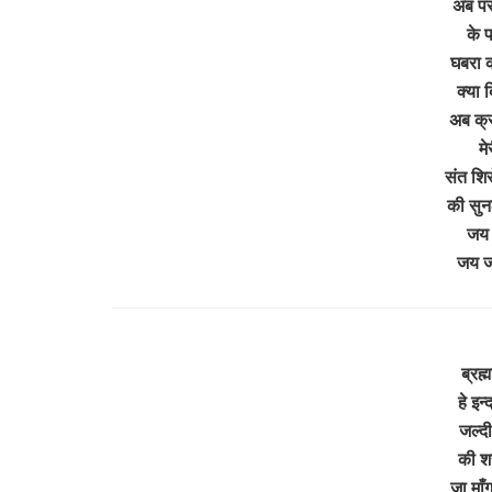
अब परम
के प
घबरा 
क्या 
अब क्
मे
संत शि
की सुन
जय 
जय 
ब्रह
हे इन
जल्द
की श
जा माँ