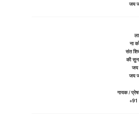
जय 
ला
ना क
संत शि
की सुन
जय 
जय 
गायक / प्र
+91