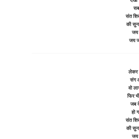
सबक
संत शि
की सुन
जय 
जय 
लेकर 
संग अ
वो ला
फिर भी
जब द
हो ग
संत शि
की सुन
जय 