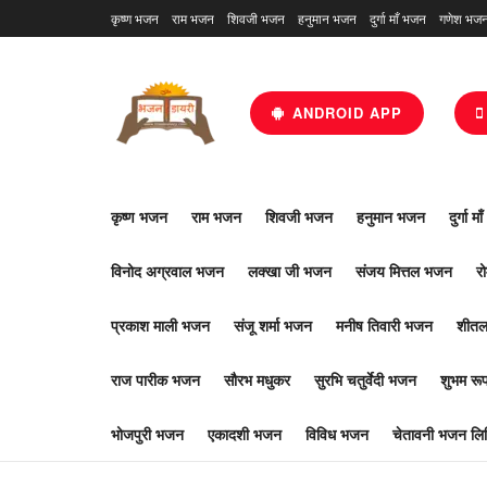
कृष्ण भजन
राम भजन
शिवजी भजन
हनुमान भजन
दुर्गा माँ भजन
गणेश भज
ANDROID APP
कृष्ण भजन
राम भजन
शिवजी भजन
हनुमान भजन
दुर्गा म
विनोद अग्रवाल भजन
लक्खा जी भजन
संजय मित्तल भजन
र
प्रकाश माली भजन
संजू शर्मा भजन
मनीष तिवारी भजन
शीतल
राज पारीक भजन
सौरभ मधुकर
सुरभि चतुर्वेदी भजन
शुभम र
भोजपुरी भजन
एकादशी भजन
विविध भजन
चेतावनी भजन लिर