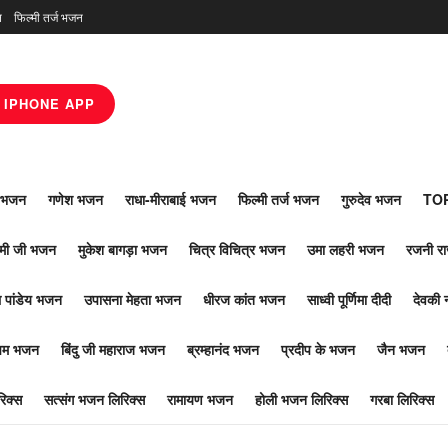
न
फिल्मी तर्ज भजन
IPHONE APP
ाँ भजन
गणेश भजन
राधा-मीराबाई भजन
फिल्मी तर्ज भजन
गुरुदेव भजन
TOP
ोमी जी भजन
मुकेश बागड़ा भजन
चित्र विचित्र भजन
उमा लहरी भजन
रजनी र
 पांडेय भजन
उपासना मेहता भजन
धीरज कांत भजन
साध्वी पूर्णिमा दीदी
देवकी 
ूपम भजन
बिंदु जी महाराज भजन
ब्रम्हानंद भजन
प्रदीप के भजन
जैन भजन
िक्स
सत्संग भजन लिरिक्स
रामायण भजन
होली भजन लिरिक्स
गरबा लिरिक्स