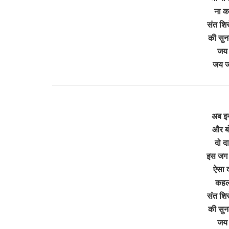
ना क
संत शि
की सुन
जय 
जय 
अब इन्
और बो
दो द
इस जग 
ऐसा द
कहला
संत शि
की सुन
जय 