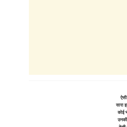
ऐसी 
सारा इ
कोई भ
उनकी
देखी 