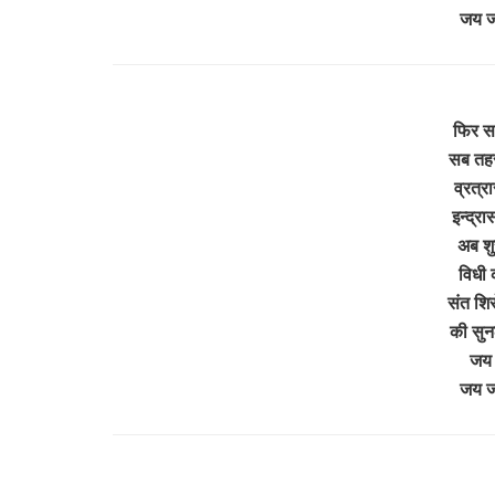
जय 
फिर स
सब तहस
व्रत्र
इन्द्र
अब शुर
विधी 
संत शि
की सुन
जय 
जय 