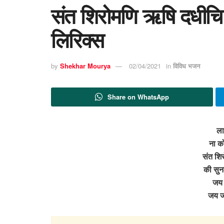
संत शिरोमणि ऋषि दधीचि
लिरिक्स
by
Shekhar Mourya
02/04/2021
in
विविध भजन
Share on WhatsApp
ला
ना क
संत शि
की सुन
जय 
जय 