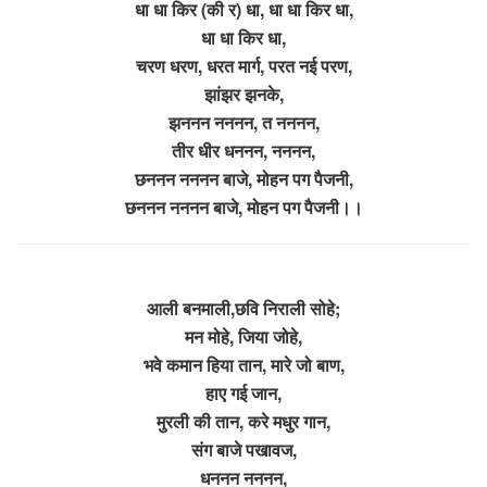
धा धा किर (की र) धा, धा धा किर धा,
धा धा किर धा,
चरण धरण, धरत मार्ग, परत नई परण,
झांझर झनके,
झननन नननन, त नननन,
तीर धीर धननन, नननन,
छननन नननन बाजे, मोहन पग पैजनी,
छननन नननन बाजे, मोहन पग पैजनी।।
आली बनमाली,छवि निराली सोहे;
मन मोहे, जिया जोहे,
भवे कमान हिया तान, मारे जो बाण,
हाए गई जान,
मुरली की तान, करे मधुर गान,
संग बाजे पखावज,
धननन नननन,