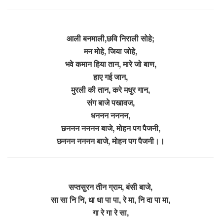
आली बनमाली,छवि निराली सोहे;
मन मोहे, जिया जोहे,
भवे कमान हिया तान, मारे जो बाण,
हाए गई जान,
मुरली की तान, करे मधुर गान,
संग बाजे पखावज,
धननन नननन,
छननन नननन बाजे, मोहन पग पैजनी,
छननन नननन बाजे, मोहन पग पैजनी।।
सप्तसुरन तीन ग्राम, बंसी बाजे,
सा सा नि नि, धा धा पा पा, रे मा, नि दा पा मा,
गा रे गा रे सा,