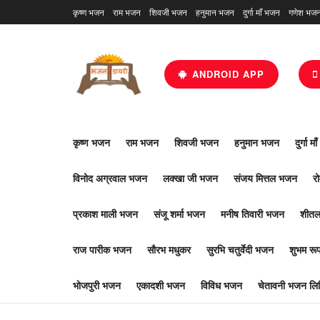
कृष्ण भजन
राम भजन
शिवजी भजन
हनुमान भजन
दुर्गा माँ भजन
गणेश भज
ANDROID APP
कृष्ण भजन
राम भजन
शिवजी भजन
हनुमान भजन
दुर्गा म
विनोद अग्रवाल भजन
लक्खा जी भजन
संजय मित्तल भजन
र
प्रकाश माली भजन
संजू शर्मा भजन
मनीष तिवारी भजन
शीतल
राज पारीक भजन
सौरभ मधुकर
सुरभि चतुर्वेदी भजन
शुभम र
भोजपुरी भजन
एकादशी भजन
विविध भजन
चेतावनी भजन लिर