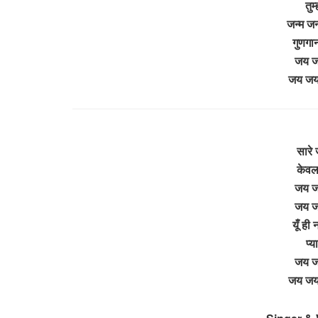
तुम
जन्म जन
गुणगान
जय जय
जय जय 
सारे 
केवल
जय जय
जय जय
यूँ ही
प्य
जय जय
जय जय 