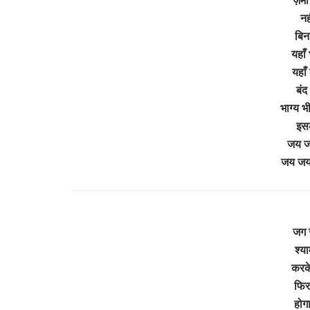
नह
बिना
यहाँ
यहाँ
बंद
भाग्य भ
इसक
जय जय
जय जय 
जग स
श्या
करक
फिर
होग