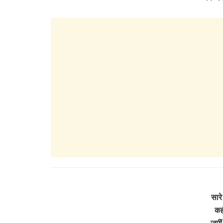
सारे
कह
ज़मी