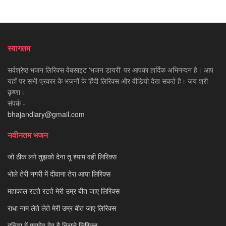
स्वागतम
सर्वश्रेष्ठ भजन लिरिक्स वेबसाइट 'भजन डायरी' पर आपका हार्दिक अभिनन्दन है। आप
यहाँ पर सभी प्रकार के भजनों के हिंदी लिरिक्स और वीडियो देख सकते है। जय श्री
कृष्णा।
संपर्क -
bhajandiary@gmail.com
नवीनतम भजन
जो ठीक लगे तुझको देना तू श्याम वही लिरिक्स
भोले तेरी नगरी में दीवाना तेरा आया लिरिक्स
महाकाल रटते रटते मेरी उम्र बीत जाए लिरिक्स
राधा नाम लेते लेते मेरी उम्र बीत जाए लिरिक्स
दुनिया में महादेव देव है निराले लिरिक्स