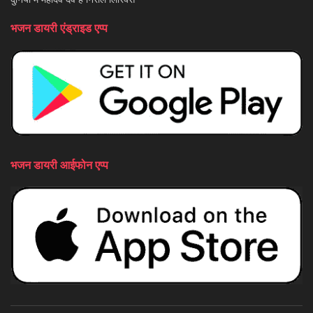
भजन डायरी एंड्राइड एप्प
भजन डायरी आईफोन एप्प