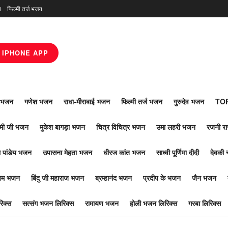
न
फिल्मी तर्ज भजन
IPHONE APP
ाँ भजन
गणेश भजन
राधा-मीराबाई भजन
फिल्मी तर्ज भजन
गुरुदेव भजन
TOP
ोमी जी भजन
मुकेश बागड़ा भजन
चित्र विचित्र भजन
उमा लहरी भजन
रजनी र
 पांडेय भजन
उपासना मेहता भजन
धीरज कांत भजन
साध्वी पूर्णिमा दीदी
देवकी 
ूपम भजन
बिंदु जी महाराज भजन
ब्रम्हानंद भजन
प्रदीप के भजन
जैन भजन
िक्स
सत्संग भजन लिरिक्स
रामायण भजन
होली भजन लिरिक्स
गरबा लिरिक्स