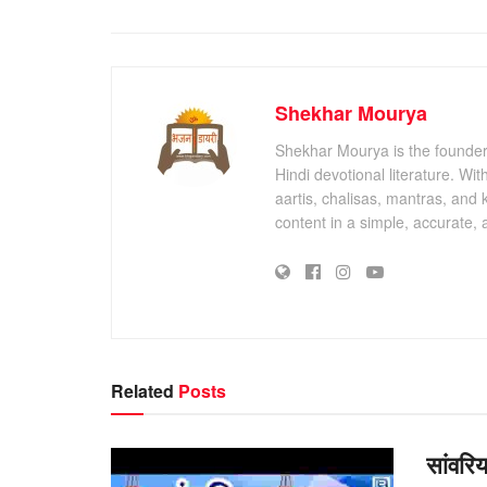
Shekhar Mourya
Shekhar Mourya is the founder 
Hindi devotional literature. Wi
aartis, chalisas, mantras, and 
content in a simple, accurate,
Related
Posts
सांवरिय