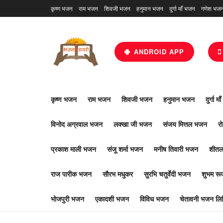
कृष्ण भजन
राम भजन
शिवजी भजन
हनुमान भजन
दुर्गा माँ भजन
गणेश भज
ANDROID APP
कृष्ण भजन
राम भजन
शिवजी भजन
हनुमान भजन
दुर्गा म
विनोद अग्रवाल भजन
लक्खा जी भजन
संजय मित्तल भजन
र
प्रकाश माली भजन
संजू शर्मा भजन
मनीष तिवारी भजन
शीतल
राज पारीक भजन
सौरभ मधुकर
सुरभि चतुर्वेदी भजन
शुभम र
भोजपुरी भजन
एकादशी भजन
विविध भजन
चेतावनी भजन लिर