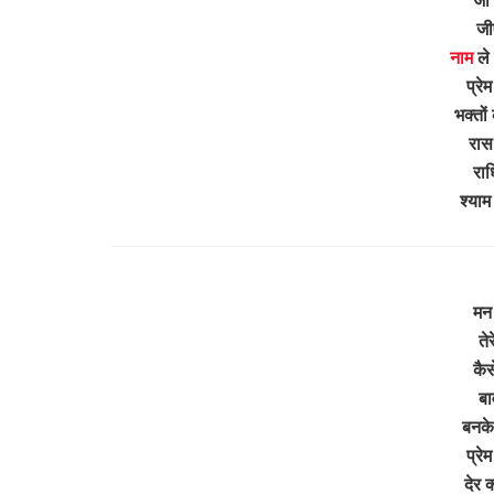
जी
नाम
ले 
प्रे
भक्तों
रास
राध
श्या
मन 
ते
कैस
बा
बनके
प्रे
देर 