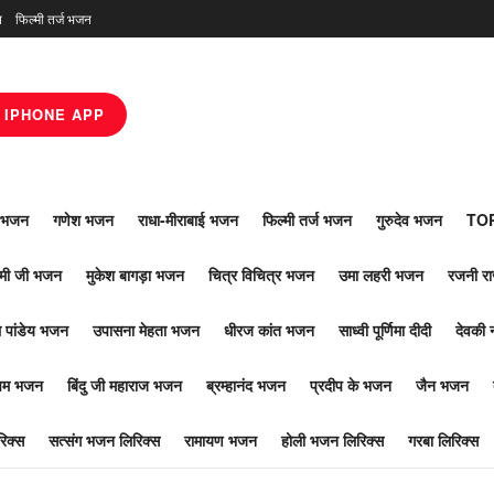
न
फिल्मी तर्ज भजन
IPHONE APP
ाँ भजन
गणेश भजन
राधा-मीराबाई भजन
फिल्मी तर्ज भजन
गुरुदेव भजन
TOP
ोमी जी भजन
मुकेश बागड़ा भजन
चित्र विचित्र भजन
उमा लहरी भजन
रजनी र
 पांडेय भजन
उपासना मेहता भजन
धीरज कांत भजन
साध्वी पूर्णिमा दीदी
देवकी 
ूपम भजन
बिंदु जी महाराज भजन
ब्रम्हानंद भजन
प्रदीप के भजन
जैन भजन
िक्स
सत्संग भजन लिरिक्स
रामायण भजन
होली भजन लिरिक्स
गरबा लिरिक्स