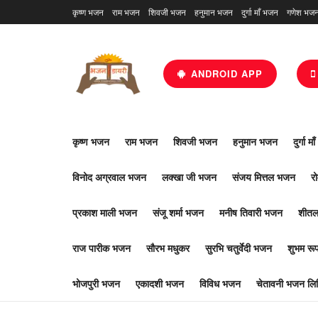
कृष्ण भजन
राम भजन
शिवजी भजन
हनुमान भजन
दुर्गा माँ भजन
गणेश भज
ANDROID APP
कृष्ण भजन
राम भजन
शिवजी भजन
हनुमान भजन
दुर्गा म
विनोद अग्रवाल भजन
लक्खा जी भजन
संजय मित्तल भजन
र
प्रकाश माली भजन
संजू शर्मा भजन
मनीष तिवारी भजन
शीतल
राज पारीक भजन
सौरभ मधुकर
सुरभि चतुर्वेदी भजन
शुभम र
भोजपुरी भजन
एकादशी भजन
विविध भजन
चेतावनी भजन लिर