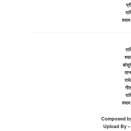
प्र
राध
श्या
राध
श्य
बांसु
तान
राधे
गीत
राध
श्या
Composed by 
Upload By –