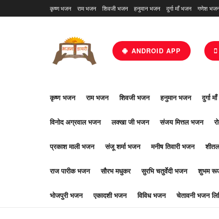
कृष्ण भजन
राम भजन
शिवजी भजन
हनुमान भजन
दुर्गा माँ भजन
गणेश भज
ANDROID APP
कृष्ण भजन
राम भजन
शिवजी भजन
हनुमान भजन
दुर्गा म
विनोद अग्रवाल भजन
लक्खा जी भजन
संजय मित्तल भजन
र
प्रकाश माली भजन
संजू शर्मा भजन
मनीष तिवारी भजन
शीतल
राज पारीक भजन
सौरभ मधुकर
सुरभि चतुर्वेदी भजन
शुभम र
भोजपुरी भजन
एकादशी भजन
विविध भजन
चेतावनी भजन लिर