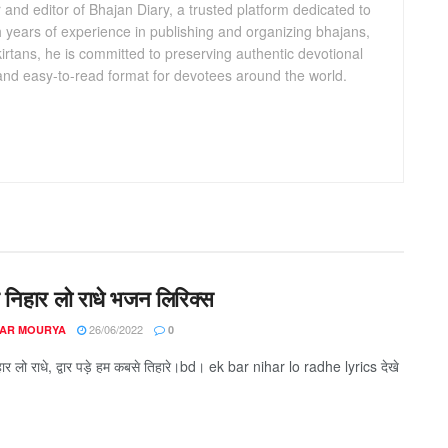
and editor of Bhajan Diary, a trusted platform dedicated to
th years of experience in publishing and organizing bhajans,
kirtans, he is committed to preserving authentic devotional
 and easy-to-read format for devotees around the world.
 निहार लो राधे भजन लिरिक्स
26/06/2022
AR MOURYA
0
ार लो राधे, द्वार पड़े हम कबसे तिहारे।bd। ek bar nihar lo radhe lyrics देखे