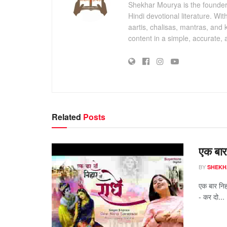
Shekhar Mourya is the founder 
Hindi devotional literature. Wi
aartis, chalisas, mantras, and 
content in a simple, accurate,
Related
Posts
एक बार
BY
SHEKH
एक बार निह
- कर दो...