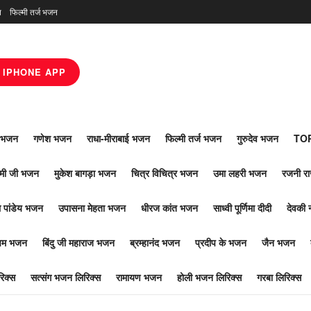
न
फिल्मी तर्ज भजन
IPHONE APP
ाँ भजन
गणेश भजन
राधा-मीराबाई भजन
फिल्मी तर्ज भजन
गुरुदेव भजन
TOP
ोमी जी भजन
मुकेश बागड़ा भजन
चित्र विचित्र भजन
उमा लहरी भजन
रजनी र
 पांडेय भजन
उपासना मेहता भजन
धीरज कांत भजन
साध्वी पूर्णिमा दीदी
देवकी 
ूपम भजन
बिंदु जी महाराज भजन
ब्रम्हानंद भजन
प्रदीप के भजन
जैन भजन
िक्स
सत्संग भजन लिरिक्स
रामायण भजन
होली भजन लिरिक्स
गरबा लिरिक्स