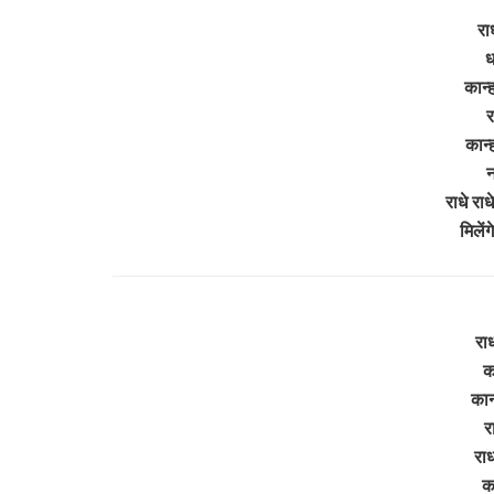
रा
ध
कान्
र
कान्
न
राधे राध
मिलें
राध
क
कान्
र
राध
क