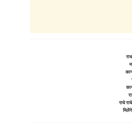
राध
म
कान्
कान
रा
राधे राध
मिलें