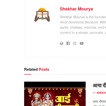
Shekhar Mourya
Shekhar Mourya is the founder 
Hindi devotional literature. Wi
aartis, chalisas, mantras, and 
content in a simple, accurate,
Related
Posts
आया दी
BY
SHEKH
आया दीपावल