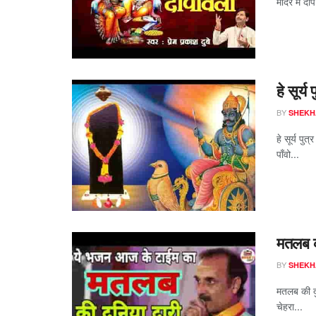
मंदिर में दीप 
हे सूर्
BY
SHEKH
हे सूर्य पु
पाँवो...
मतलब क
BY
SHEKH
मतलब की दु
चेहरा...