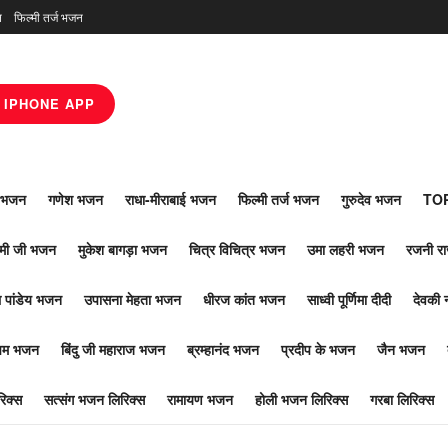
न
फिल्मी तर्ज भजन
IPHONE APP
ाँ भजन
गणेश भजन
राधा-मीराबाई भजन
फिल्मी तर्ज भजन
गुरुदेव भजन
TOP
ोमी जी भजन
मुकेश बागड़ा भजन
चित्र विचित्र भजन
उमा लहरी भजन
रजनी र
 पांडेय भजन
उपासना मेहता भजन
धीरज कांत भजन
साध्वी पूर्णिमा दीदी
देवकी 
ूपम भजन
बिंदु जी महाराज भजन
ब्रम्हानंद भजन
प्रदीप के भजन
जैन भजन
िक्स
सत्संग भजन लिरिक्स
रामायण भजन
होली भजन लिरिक्स
गरबा लिरिक्स