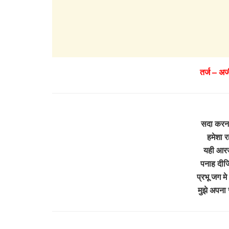
तर्ज – अ
सदा करना च
हमेशा रहू
यही आरजू
पनाह दीज
प्रभू जग म
मुझे अपना