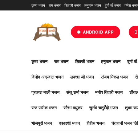
कृष्ण भजन
राम भजन
शिवजी भजन
हनुमान भजन
दुर्गा माँ भजन
गणेश भज
ANDROID APP
कृष्ण भजन
राम भजन
शिवजी भजन
हनुमान भजन
दुर्गा म
विनोद अग्रवाल भजन
लक्खा जी भजन
संजय मित्तल भजन
र
प्रकाश माली भजन
संजू शर्मा भजन
मनीष तिवारी भजन
शीतल
राज पारीक भजन
सौरभ मधुकर
सुरभि चतुर्वेदी भजन
शुभम र
भोजपुरी भजन
एकादशी भजन
विविध भजन
चेतावनी भजन लिर