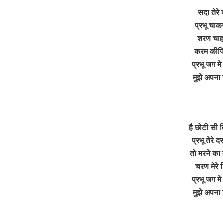
सदा तेरे 
प्रभू चाकर
शरण चाहता 
करम कीजि
प्रभू जग म
मुझे अपना
है छोटी सी व
प्रभू तेरे 
तो मरने का
चरण मेरे 
प्रभू जग म
मुझे अपना