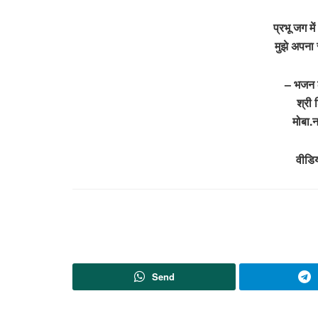
प्रभू जग म
मुझे अपना
– भजन ल
श्री 
मोबा
वीडि
Send