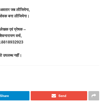
ें अवतार जब लीजियेगा,
 सेवक बना लीजियेगा।
ेखक एवं प्रेषक –
शिवनारायण वर्मा,
.न.8818932923
यो उपलब्ध नहीं।
Share
Send