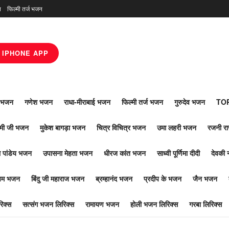
न
फिल्मी तर्ज भजन
IPHONE APP
ाँ भजन
गणेश भजन
राधा-मीराबाई भजन
फिल्मी तर्ज भजन
गुरुदेव भजन
TOP
ोमी जी भजन
मुकेश बागड़ा भजन
चित्र विचित्र भजन
उमा लहरी भजन
रजनी र
 पांडेय भजन
उपासना मेहता भजन
धीरज कांत भजन
साध्वी पूर्णिमा दीदी
देवकी 
ूपम भजन
बिंदु जी महाराज भजन
ब्रम्हानंद भजन
प्रदीप के भजन
जैन भजन
िक्स
सत्संग भजन लिरिक्स
रामायण भजन
होली भजन लिरिक्स
गरबा लिरिक्स