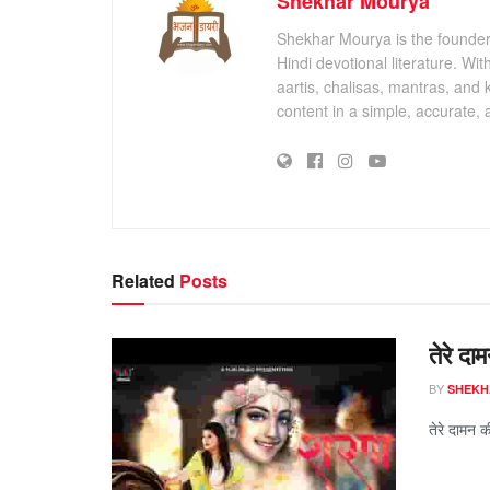
Shekhar Mourya
Shekhar Mourya is the founder 
Hindi devotional literature. Wi
aartis, chalisas, mantras, and 
content in a simple, accurate,
Related
Posts
तेरे दा
BY
SHEKH
तेरे दामन की