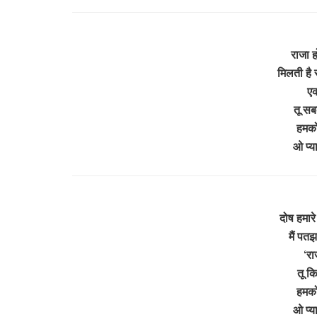
राजा ह
मिलती है 
एक
तू स
हमको
ओ प्य
दोष हमारे
मैं पत
‘राज
तू क
हमको
ओ प्य