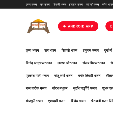
कृष्ण भजन
राम भजन
शिवजी भजन
हनुमान भजन
दुर्गा माँ भजन
गणेश भज
ANDROID APP
कृष्ण भजन
राम भजन
शिवजी भजन
हनुमान भजन
दुर्गा म
विनोद अग्रवाल भजन
लक्खा जी भजन
संजय मित्तल भजन
र
प्रकाश माली भजन
संजू शर्मा भजन
मनीष तिवारी भजन
शीतल
राज पारीक भजन
सौरभ मधुकर
सुरभि चतुर्वेदी भजन
शुभम र
भोजपुरी भजन
एकादशी भजन
विविध भजन
चेतावनी भजन लिर