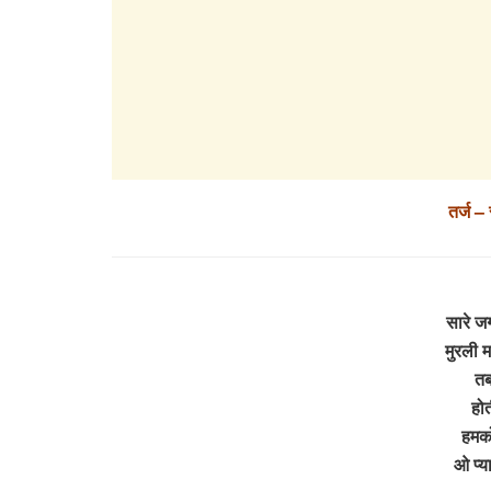
तर्ज –
सारे ज
मुरली 
तब
होत
हमको
ओ प्य