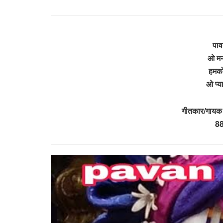
पाव
ओ मन
हमको
ओ प्य
गीतकार/गायक –
8