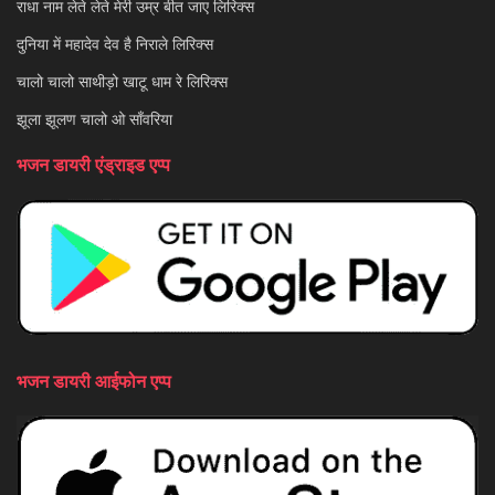
राधा नाम लेते लेते मेरी उम्र बीत जाए लिरिक्स
दुनिया में महादेव देव है निराले लिरिक्स
चालो चालो साथीड़ो खाटू धाम रे लिरिक्स
झूला झूलण चालो ओ साँवरिया
भजन डायरी एंड्राइड एप्प
भजन डायरी आईफोन एप्प