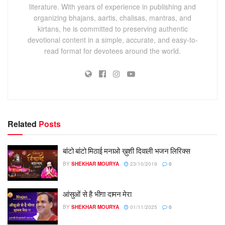
literature. With years of experience in publishing and
organizing bhajans, aartis, chalisas, mantras, and
kirtans, he is committed to preserving authentic
devotional content in a simple, accurate, and easy-to-
read format for devotees around the world.
Related
Posts
बांटो बांटो मिठाई मनाओ ख़ुशी दिवाली भजन लिरिक्स
BY
SHEKHAR MOURYA
23/10/2019
0
आंसुओं से है भीगा दामन मेरा
BY
SHEKHAR MOURYA
01/11/2025
0