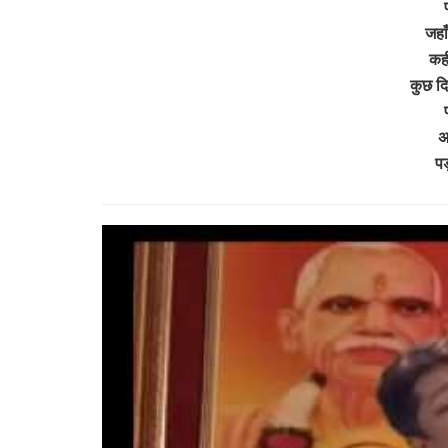
जहा
कही
कुछ दि
अ
पड़