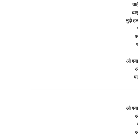
चाह
ढाए
मुझे ह
अ
प
ओ श्या
अ
पड़
ओ श्या
अ
अ