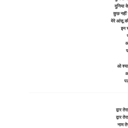
दुनिया क
कुछ नहीं
मेरे आंसू
इन च
अ
प
ओ श्या
अ
पड़
द्वार त
द्वार त
नाम ते