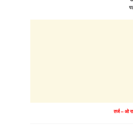
पड़
तर्ज – ओ र