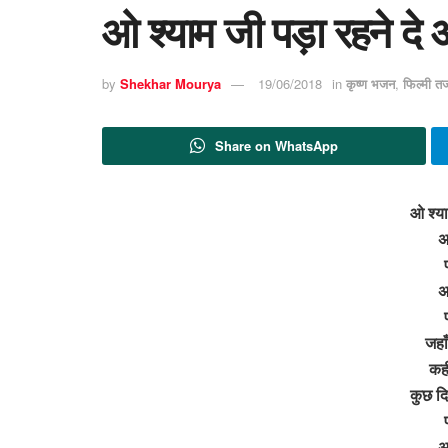
ओ श्याम जी पड़ा रहने दे
by
Shekhar Mourya
19/06/2018
in
कृष्ण भजन
,
फिल्मी त
Share on WhatsApp
ओ श्या
अ
अ
जहा
कही
कुछ दि
अ