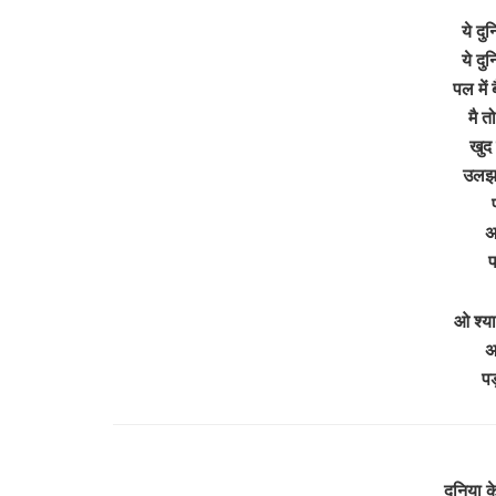
ये दु
ये दु
पल में 
मै त
खुद
उलझन 
अ
प
ओ श्या
अ
पड़
दुनिया क