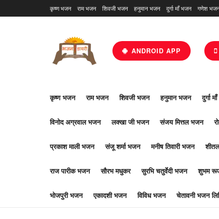
कृष्ण भजन
राम भजन
शिवजी भजन
हनुमान भजन
दुर्गा माँ भजन
गणेश भज
ANDROID APP
कृष्ण भजन
राम भजन
शिवजी भजन
हनुमान भजन
दुर्गा म
विनोद अग्रवाल भजन
लक्खा जी भजन
संजय मित्तल भजन
र
प्रकाश माली भजन
संजू शर्मा भजन
मनीष तिवारी भजन
शीतल
राज पारीक भजन
सौरभ मधुकर
सुरभि चतुर्वेदी भजन
शुभम र
भोजपुरी भजन
एकादशी भजन
विविध भजन
चेतावनी भजन लिर