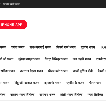
न
फिल्मी तर्ज भजन
IPHONE APP
ाँ भजन
गणेश भजन
राधा-मीराबाई भजन
फिल्मी तर्ज भजन
गुरुदेव भजन
TOP
ोमी जी भजन
मुकेश बागड़ा भजन
चित्र विचित्र भजन
उमा लहरी भजन
रजनी र
 पांडेय भजन
उपासना मेहता भजन
धीरज कांत भजन
साध्वी पूर्णिमा दीदी
देवकी 
ूपम भजन
बिंदु जी महाराज भजन
ब्रम्हानंद भजन
प्रदीप के भजन
जैन भजन
िक्स
सत्संग भजन लिरिक्स
रामायण भजन
होली भजन लिरिक्स
गरबा लिरिक्स