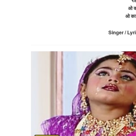
रा
ओ का
ओ कान
Singer / Lyr