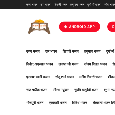
कृष्ण भजन
राम भजन
शिवजी भजन
हनुमान भजन
दुर्गा माँ भजन
गणेश भज
ANDROID APP
कृष्ण भजन
राम भजन
शिवजी भजन
हनुमान भजन
दुर्गा म
विनोद अग्रवाल भजन
लक्खा जी भजन
संजय मित्तल भजन
र
प्रकाश माली भजन
संजू शर्मा भजन
मनीष तिवारी भजन
शीतल
राज पारीक भजन
सौरभ मधुकर
सुरभि चतुर्वेदी भजन
शुभम र
भोजपुरी भजन
एकादशी भजन
विविध भजन
चेतावनी भजन लिर