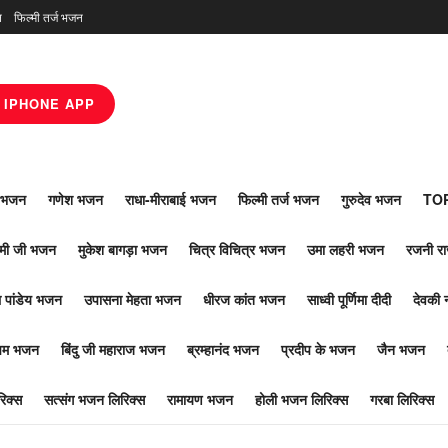
न
फिल्मी तर्ज भजन
IPHONE APP
ाँ भजन
गणेश भजन
राधा-मीराबाई भजन
फिल्मी तर्ज भजन
गुरुदेव भजन
TOP
ोमी जी भजन
मुकेश बागड़ा भजन
चित्र विचित्र भजन
उमा लहरी भजन
रजनी र
 पांडेय भजन
उपासना मेहता भजन
धीरज कांत भजन
साध्वी पूर्णिमा दीदी
देवकी 
ूपम भजन
बिंदु जी महाराज भजन
ब्रम्हानंद भजन
प्रदीप के भजन
जैन भजन
िक्स
सत्संग भजन लिरिक्स
रामायण भजन
होली भजन लिरिक्स
गरबा लिरिक्स