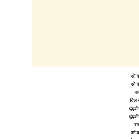
ओ का
ओ का
ना
दिल क
ढूंढ़ती
ढूंढ़ती
रा
ओ का