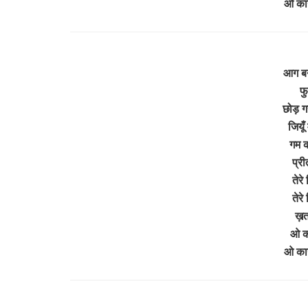
ओ कान
आग बन
फु
छोड़ गय
जियूँ
गम क
प्री
तेरे
तेरे
ख़तम
ओ का
ओ कान