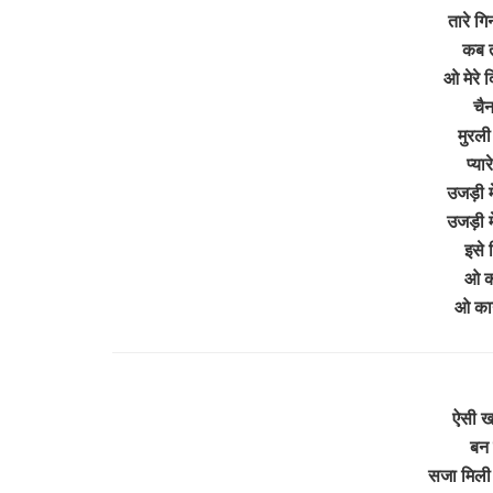
तारे गि
कब त
ओ मेरे द
चैन
मुरली
प्या
उजड़ी मे
उजड़ी मे
इसे 
ओ का
ओ कान
ऐसी खत
बन 
सजा मिली 