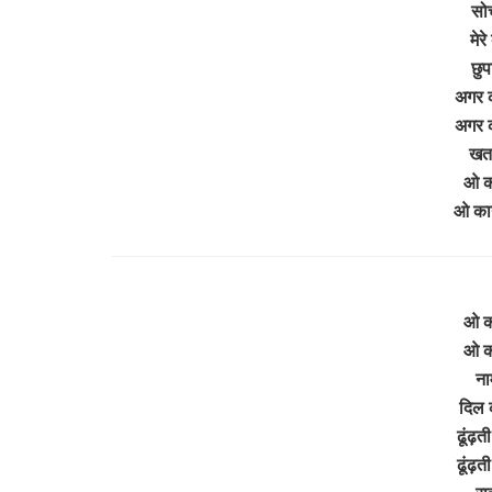
सोच
मेरे
छुप
अगर क
अगर क
खता 
ओ का
ओ कान
ओ का
ओ का
ना
दिल क
ढूंढ़ती
ढूंढ़ती