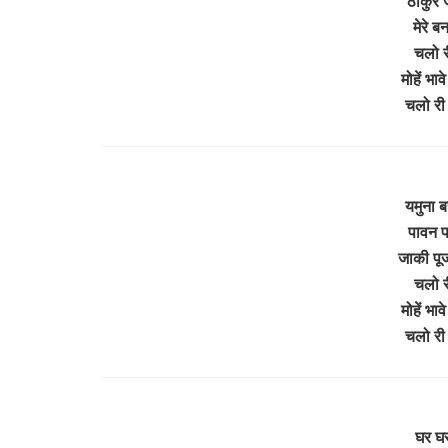
ठाकुर 
मेरे ब
चलो र
मोहें भा
चलो री
यमुना 
पावन प
जाकी पूज
चलो र
मोहें भा
चलो री
घर घर 