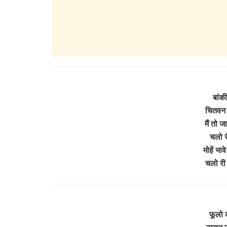
बांकी
चितवन च
मैं तो जा
चलो र
मोहें भा
चलो री
फूलो 