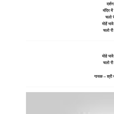
दर्शन 
मंदिर में
चलो र
मोहें भा
चलो री
मोहे भाव
चलो री
गायक – श्री म