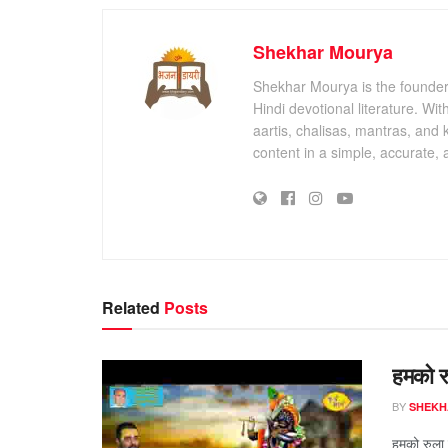
Shekhar Mourya
Shekhar Mourya is the founder 
Hindi devotional literature. Wi
aartis, chalisas, mantras, and 
content in a simple, accurate,
Related
Posts
हमको रु
BY
SHEKH
हमको रुला द