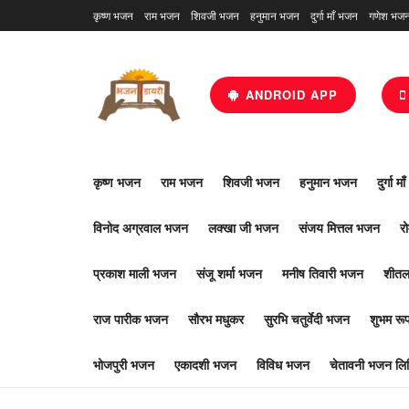
कृष्ण भजन
राम भजन
शिवजी भजन
हनुमान भजन
दुर्गा माँ भजन
गणेश भज
ANDROID APP
कृष्ण भजन
राम भजन
शिवजी भजन
हनुमान भजन
दुर्गा म
विनोद अग्रवाल भजन
लक्खा जी भजन
संजय मित्तल भजन
र
प्रकाश माली भजन
संजू शर्मा भजन
मनीष तिवारी भजन
शीतल
राज पारीक भजन
सौरभ मधुकर
सुरभि चतुर्वेदी भजन
शुभम र
भोजपुरी भजन
एकादशी भजन
विविध भजन
चेतावनी भजन लिर