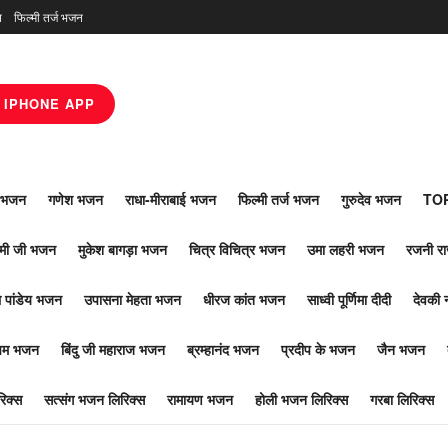
न
फिल्मी तर्ज भजन
IPHONE APP
ाँ भजन
गणेश भजन
राधा-मीराबाई भजन
फिल्मी तर्ज भजन
गुरुदेव भजन
TOP
ोमी जी भजन
मुकेश बागड़ा भजन
चित्र विचित्र भजन
उमा लहरी भजन
रजनी र
 पांडेय भजन
उपासना मेहता भजन
धीरज कांत भजन
साध्वी पूर्णिमा दीदी
देवकी 
ूपम भजन
बिंदु जी महाराज भजन
ब्रम्हानंद भजन
प्रदीप के भजन
जैन भजन
िक्स
सत्संग भजन लिरिक्स
रामायण भजन
होली भजन लिरिक्स
गरबा लिरिक्स