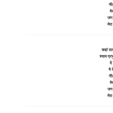
नी
मे
जग 
मेर
कहां त
श्याम प्र
दे
ये 
नी
मे
जग 
मेर