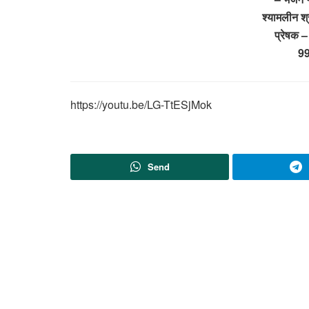
श्यामलीन श्र
प्रेषक –
9
https://youtu.be/LG-TtESjMok
Send