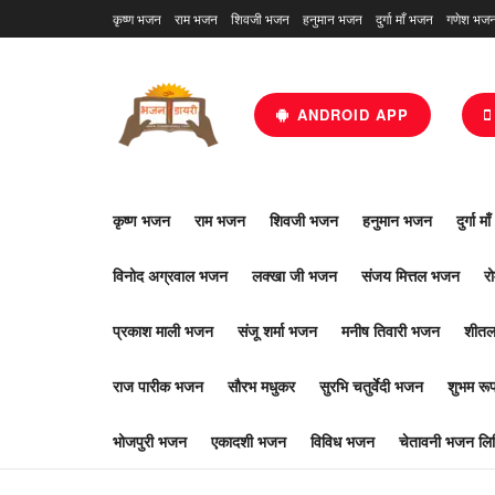
कृष्ण भजन
राम भजन
शिवजी भजन
हनुमान भजन
दुर्गा माँ भजन
गणेश भज
ANDROID APP
कृष्ण भजन
राम भजन
शिवजी भजन
हनुमान भजन
दुर्गा म
विनोद अग्रवाल भजन
लक्खा जी भजन
संजय मित्तल भजन
र
प्रकाश माली भजन
संजू शर्मा भजन
मनीष तिवारी भजन
शीतल
राज पारीक भजन
सौरभ मधुकर
सुरभि चतुर्वेदी भजन
शुभम र
भोजपुरी भजन
एकादशी भजन
विविध भजन
चेतावनी भजन लिर