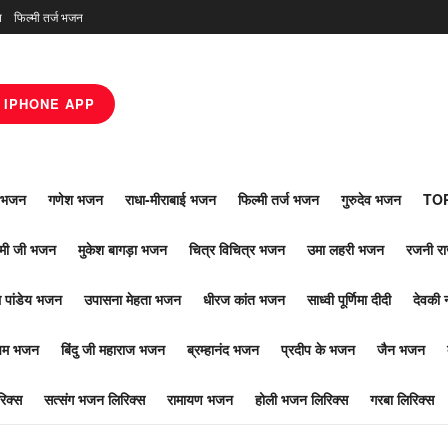
न
फिल्मी तर्ज भजन
IPHONE APP
ाँ भजन
गणेश भजन
राधा-मीराबाई भजन
फिल्मी तर्ज भजन
गुरुदेव भजन
TOP
ोमी जी भजन
मुकेश बागड़ा भजन
चित्र विचित्र भजन
उमा लहरी भजन
रजनी र
 पांडेय भजन
उपासना मेहता भजन
धीरज कांत भजन
साध्वी पूर्णिमा दीदी
देवकी 
ूपम भजन
बिंदु जी महाराज भजन
ब्रम्हानंद भजन
प्रदीप के भजन
जैन भजन
िक्स
सत्संग भजन लिरिक्स
रामायण भजन
होली भजन लिरिक्स
गरबा लिरिक्स