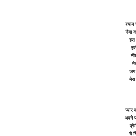
श्याम 
नैया क
इस 
इस
नी
मे
जग 
मेर
प्यार क
अपने प
प्र
ये 