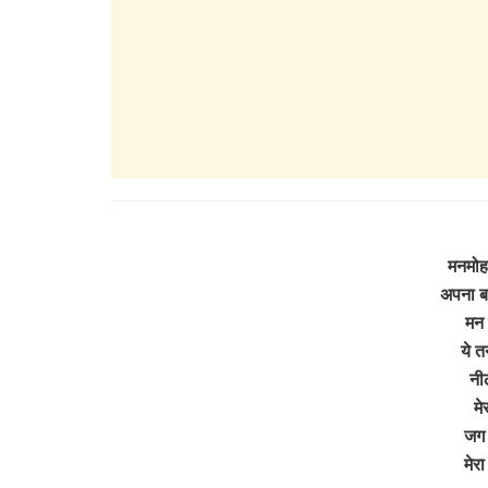
मनमोह
अपना ब
मन 
ये त
नी
मे
जग 
मेर