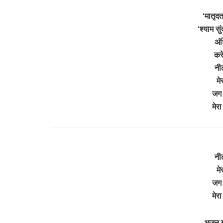
‘मातृद
‘श्याम स
अंध
करे
नी
मे
जग 
मेर
नी
मे
जग 
मेर
– भजन ग