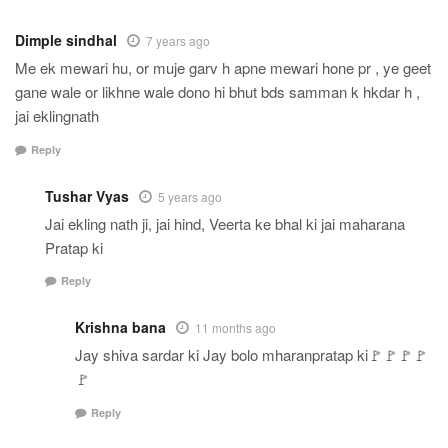
Dimple sindhal
7 years ago
Me ek mewari hu, or muje garv h apne mewari hone pr , ye geet
gane wale or likhne wale dono hi bhut bds samman k hkdar h ,
jai eklingnath
Reply
Tushar Vyas
5 years ago
Jai ekling nath ji, jai hind, Veerta ke bhal ki jai maharana
Pratap ki
Reply
Krishna bana
11 months ago
Jay shiva sardar ki Jay bolo mharanpratap ki🚩🚩🚩🚩
🚩
Reply