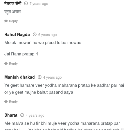
मेघराज सैनी
7 years ago
बहुत अच्छा
Reply
Rahul Nagda
6 years ago
Me ek mewari hu we proud to be mewad
Jai Rana pratap ri
Reply
Manish dhakad
4 years ago
Ye geet hamare veer yodha maharana pratap ke aadhar par hai
or ye geet mujhe bahut pasand aaya
Reply
Bharat
4 years ago
Me malva se hu fir bhi muje veer yodha maharana pratap par
garv hai ….. Ye bhajan bahut hi badiya hai thank you prakash jiii