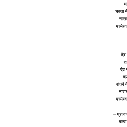
था
भक्ता न
नारा
परमेश
देव
श
देव 
चर
वांकी 
नारा
परमेश
– प्रजाप
चम्प