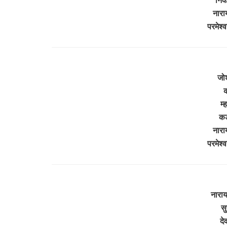
नारा
परमेश
जोश
क
म्
कड
नारा
परमेश
नाराय
सु
दे