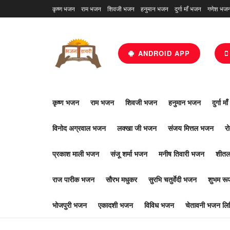
कृष्ण भजन
राम भजन
शिवजी भजन
हनुमान भजन
दुर्गा माँ भजन
गणेश भज
ANDROID APP
कृष्ण भजन
राम भजन
शिवजी भजन
हनुमान भजन
दुर्गा म
विनोद अग्रवाल भजन
लक्खा जी भजन
संजय मित्तल भजन
र
प्रकाश माली भजन
संजू शर्मा भजन
मनीष तिवारी भजन
शीतल
राज पारीक भजन
सौरभ मधुकर
सुरभि चतुर्वेदी भजन
शुभम र
भोजपुरी भजन
एकादशी भजन
विविध भजन
चेतावनी भजन लिर