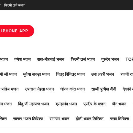
न
फिल्मी तर्ज भजन
IPHONE APP
ाँ भजन
गणेश भजन
राधा-मीराबाई भजन
फिल्मी तर्ज भजन
गुरुदेव भजन
TOP
ोमी जी भजन
मुकेश बागड़ा भजन
चित्र विचित्र भजन
उमा लहरी भजन
रजनी र
 पांडेय भजन
उपासना मेहता भजन
धीरज कांत भजन
साध्वी पूर्णिमा दीदी
देवकी 
ूपम भजन
बिंदु जी महाराज भजन
ब्रम्हानंद भजन
प्रदीप के भजन
जैन भजन
िक्स
सत्संग भजन लिरिक्स
रामायण भजन
होली भजन लिरिक्स
गरबा लिरिक्स