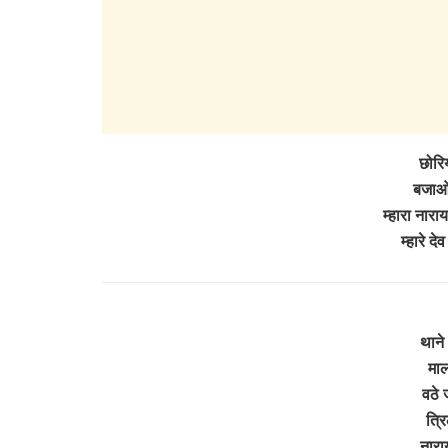
छोरिय
बजाओ 
म्हारा नार
म्हारे द
थाने 
माल
वठे 
त्र
नारा