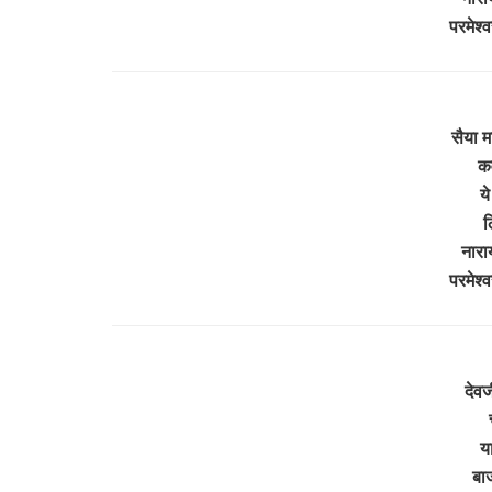
परमेश
सैया म
क
ये
ल
नारा
परमेश
देवज
या
बा