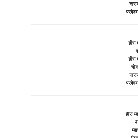
नारा
परमेश
हीरा 
क
हीरा 
चोक
नारा
परमेश
हीरा म
ब
म्ह
निक