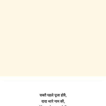
सबतै पहले पूजा होवै,
दादा थारे नाम की,