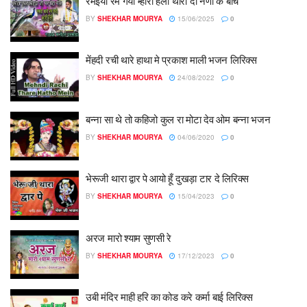
रमइयो रम गयो म्हारी हैली थारा दो नैणा के बीच
BY
SHEKHAR MOURYA
15/06/2025
0
मेंहदी रची थारे हाथा मे प्रकाश माली भजन लिरिक्स
BY
SHEKHAR MOURYA
24/08/2022
0
बन्ना सा थे तो कहिजो कुल रा मोटा देव ओम बन्ना भजन
BY
SHEKHAR MOURYA
04/06/2020
0
भेरूजी थारा द्वार पे आयो हूँ दुखड़ा टार दे लिरिक्स
BY
SHEKHAR MOURYA
15/04/2023
0
अरज मारो श्याम सुणसी रे
BY
SHEKHAR MOURYA
17/12/2023
0
उबी मंदिर माही हरि का कोड करे कर्मा बाई लिरिक्स